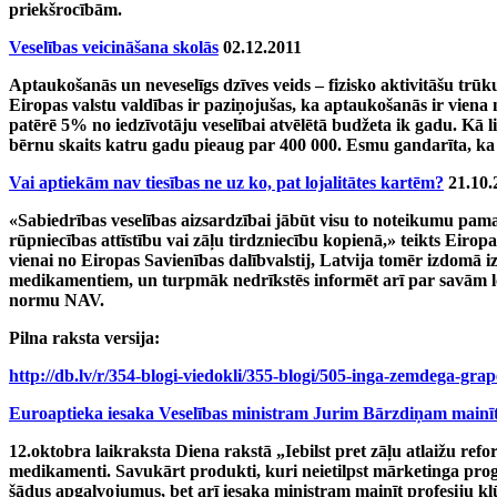
priekšrocībām.
Veselības veicināšana skolās
02.12.2011
Aptaukošanās un neveselīgs dzīves veids – fizisko aktivitāšu trū
Eiropas valstu valdības ir paziņojušas, ka aptaukošanās ir viena
patērē 5% no iedzīvotāju veselībai atvēlētā budžeta ik gadu. Kā 
bērnu skaits katru gadu pieaug par 400 000. Esmu gandarīta, ka l
Vai aptiekām nav tiesības ne uz ko, pat lojalitātes kartēm?
21.10.
«Sabiedrības veselības aizsardzībai jābūt visu to noteikumu pam
rūpniecības attīstību vai zāļu tirdzniecību kopienā,» teikts Eir
vienai no Eiropas Savienības dalībvalstij, Latvija tomēr izdomā 
medikamentiem, un turpmāk nedrīkstēs informēt arī par savām lojal
normu NAV.
Pilna raksta versija:
http://db.lv/r/354-blogi-viedokli/355-blogi/505-inga-zemdega-gra
Euroaptieka iesaka Veselības ministram Jurim Bārzdiņam mainīt 
12.oktobra laikraksta Diena rakstā „Iebilst pret zāļu atlaižu refo
medikamenti. Savukārt produkti, kuri neietilpst mārketinga prog
šādus apgalvojumus, bet arī iesaka ministram mainīt profesiju kļū