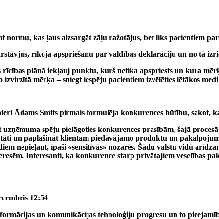
emt normu, kas ļaus aizsargāt zāļu ražotājus, bet liks pacientiem
stāvjus, rīkoja apspriešanu par valdības deklarāciju un no tā izri
rīcības plānā iekļauj punktu, kurš netika apspriests un kura mērķi
o izvirzītā mērķa – sniegt iespēju pacientiem izvēlēties lētākos me
onieri Ādams Smits pirmais formulēja konkurences būtību, sakot, k
īstīt uzņēmuma spēju pielāgoties konkurences prasībām, šajā proce
litāti un paplašināt klientam piedāvājamo produktu un pakalpojumu
m nepieļaut, īpaši «sensitīvās» nozarēs. Šādu valstu vidū arīdzan ir
eresēm. Interesanti, ka konkurence starp privātajiem veselības pa
ecembris 12:54
 ar informācijas un komunikācijas tehnoloģiju progresu un to pieejam