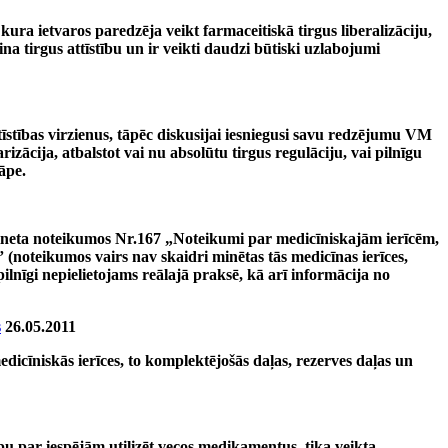
ura ietvaros paredzēja veikt farmaceitiskā tirgus liberalizāciju,
na tirgus attīstību un ir veikti daudzi būtiski uzlabojumi
tīstības virzienus, tāpēc diskusijai iesniegusi savu redzējumu VM
ācija, atbalstot vai nu absolūtu tirgus regulāciju, vai pilnīgu
āpe.
neta noteikumos Nr.167 „Noteikumi par medicīniskajām ierīcēm,
noteikumos vairs nav skaidri minētas tās medicīnas ierīces,
lnīgi nepielietojams reālajā praksē, kā arī informācija no
s
26.05.2011
icīniskās ierīces, to komplektējošās daļas, rezerves daļas un
u par iespējām utilizēt vecos medikamentus, tika veikta