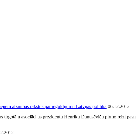
ējiem atzinības rakstus par ieguldījumu Latvijas politikā
06.12.2012
jas tirgotāju asociācijas prezidentu Henriku Danusēviču pirmo reizi pas
02.2012