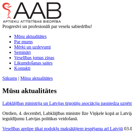
Progresīvi un profesionāli par veselu sabiedrību!
Mūsu aktualitātes
Par mums
Mērķi un uzdevumi
Semināri
Veselības jomas ziņas
Likumdošanas saites
Kontakti
Sākums
|
Mūsu aktualitātes
Mūsu aktualitātes
Labklājības ministrija un Latvijas tirgotāju asociācija pasniedza uzņēm
Otrdien, 4. decembrī, Labklājības ministre Ilze Viņķele kopā ar Latvi
ieguldījumu Latvijas politikas veidošanā.
Veselības aprūpe tikai nodokļu maksātājiem iespējama arī Latvijā
03.