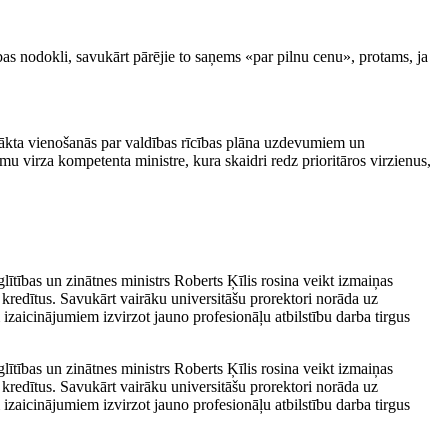
ības nodokli, savukārt pārējie to saņems «par pilnu cenu», protams, ja
panākta vienošanās par valdības rīcības plāna uzdevumiem un
 virza kompetenta ministre, kura skaidri redz prioritāros virzienus,
glītības un zinātnes ministrs Roberts Ķīlis rosina veikt izmaiņas
s kredītus. Savukārt vairāku universitāšu prorektori norāda uz
izaicinājumiem izvirzot jauno profesionāļu atbilstību darba tirgus
glītības un zinātnes ministrs Roberts Ķīlis rosina veikt izmaiņas
s kredītus. Savukārt vairāku universitāšu prorektori norāda uz
izaicinājumiem izvirzot jauno profesionāļu atbilstību darba tirgus