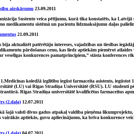
iesību aizskārumu
23.09.2011
nizācija Sustento veica pētījumu, kurā tika konstatēts, ka Latvij
amo medikamentu sistēmā un pacientu līdzmaksājumu daļas palieli
kamentus
21.09.2011
ija aktualizēt patērētāju intereses, vajadzības un tiesības iegādā
kamentu pārdošanas cenu, kas liedz aptiekām piemērot atlaides vai
nā ar veselīgas konkurences pamatprincipiem,” stāsta konferences rī
gas 1.Medicīnas koledžā izglītību iegūst farmaceita asistents, iegūs
ersitātē (LU) vai Rīgas Stradiņa Universitātē (RSU). LU studenti p
trantūrā. Rīgas Stradiņa universitātē kvalificētus farmaceitus apmā
rs (2.daļa)
12.07.2011
kā šajā valstī divus gadus atpakaļ valdība pieņēma likumprojektu, k
ies vairākās aptiekās, guvu apliecinājumu, ka brīva konkurence veici
rs (1.daļa)
04.07.2011