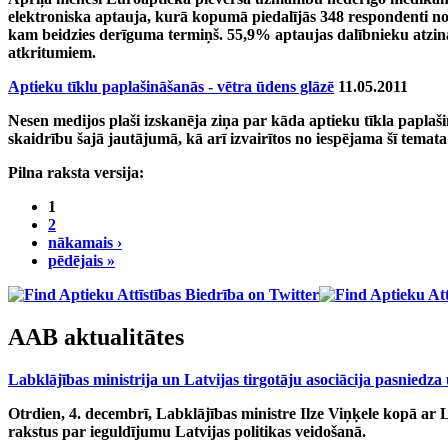
elektroniska aptauja, kurā kopumā piedalījās 348 respondenti no
kam beidzies derīguma termiņš. 55,9% aptaujas dalībnieku atzina,
atkritumiem.
Aptieku tīklu paplašināšanās - vētra ūdens glāzē
11.05.2011
Nesen medijos plaši izskanēja ziņa par kāda aptieku tīkla paplaši
skaidrību šajā jautājumā, kā arī izvairītos no iespējama šī temata
Pilna raksta versija:
1
2
nākamais ›
pēdējais »
AAB aktualitātes
Labklājības ministrija un Latvijas tirgotāju asociācija pasniedza
Otrdien, 4. decembrī, Labklājības ministre Ilze Viņķele kopā ar 
rakstus par ieguldījumu Latvijas politikas veidošanā.