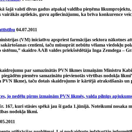
kā šajā valstī divus gadus atpakaļ valdība pieņēma likumprojektu, k
ies vairākās aptiekās, guvu apliecinājumu, ka brīva konkurence veici
ttīstību
04.07.2011
nistrijas (VM) iniciatīvu apspriest farmācijas sektora nākotnes at
akārtošanas centieni, taču mūsuprāt nebūtu vēlama viedokļu polariz
ošo sistēmu,” skaidro AAB valdes priekšsēdētāja Inga Zemdega – Gr
 skaidrojumu par samazinātās PVN likmes izmaiņām Ministru Kabi
iegādēm piemēro samazinātu pievienotās vērtības nodokļa likmi” (
VN likme), taču dotais skaidrojums ir kārtējā atrakstīšanās un pi
ces, jo nedēļu pirms izmaiņām PVN likmēs, valda pilnīgs apjukum
 167, kuri stāsies spēkā jau šī gada 1.jūnijā. Noteikumi nosaka med
ības nodokļa likmi.
.05.2011
u utilizācijas problēmai. Lai noskaidrotu iedzīvotāju informētīb