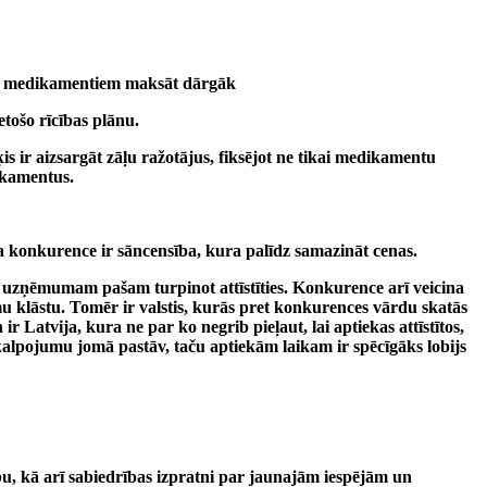
 par medikamentiem maksāt dārgāk
etošo rīcības plānu.
s ir aizsargāt zāļu ražotājus, fiksējot ne tikai medikamentu
dikamentus.
a konkurence ir sāncensība, kura palīdz samazināt cenas.
sā uzņēmumam pašam turpinot attīstīties. Konkurence arī veicina
 klāstu. Tomēr ir valstis, kurās pret konkurences vārdu skatās
 Latvija, kura ne par ko negrib pieļaut, lai aptiekas attīstītos,
kalpojumu jomā pastāv, taču aptiekām laikam ir spēcīgāks lobijs
ību, kā arī sabiedrības izpratni par jaunajām iespējām un