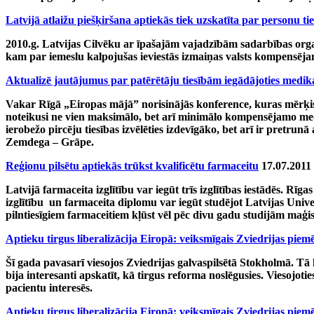
Latvijā atlaižu piešķiršana aptiekās tiek uzskatīta par personu t
2010.g. Latvijas Cilvēku ar īpašajām vajadzībām sadarbības orga
kam par iemeslu kalpojušas ieviestās izmaiņas valsts kompensēj
Aktualizē jautājumus par patērētāju tiesībām iegādājoties medi
Vakar Rīgā „Eiropas mājā” norisinājās konference, kuras mērķis b
noteikusi ne vien maksimālo, bet arī minimālo kompensējamo medi
ierobežo pircēju tiesības izvēlēties izdevīgāko, bet arī ir pretru
Zemdega – Grāpe.
Reģionu pilsētu aptiekās trūkst kvalificētu farmaceitu
17.07.2011
Latvijā farmaceita izglītību var iegūt trīs izglītības iestādēs. Rī
izglītību un farmaceita diplomu var iegūt studējot Latvijas Univ
pilntiesīgiem farmaceitiem kļūst vēl pēc divu gadu studijām maģis
Aptieku tirgus liberalizācija Eiropā: veiksmīgais Zviedrijas piemē
Šī gada pavasarī viesojos Zviedrijas galvaspilsētā Stokholmā. Tā 
bija interesanti apskatīt, kā tirgus reforma noslēgusies. Viesojot
pacientu interesēs.
Aptieku tirgus liberalizācija Eiropā: veiksmīgais Zviedrijas piemē