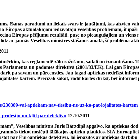
kums, ēšanas paradumi un liekais svars ir jautājumi, kas aizvien v
 no Eiropas aktuālākajām iedzīvotāju veselības problēmām, it īpaši
liecina Eiropas pētījumu rezultāti, puse no pieaugušajiem un vien
īdz ar jaunās Veselības ministres stāšanos amatā, šī problēma aktua
2011
atmērķim, kas reglamentē zāļu ražošanu, sadali un izmantošanu. To
opas Parlamenta un padomes direktīvā (2001/83/EK). Lai gan Eiropas
izdarīt pa savam un pārcensties. Jau tagad aptiekas nedrīkst info
itātes kartēm. Precīzāk sakot, radīt kartes drīkst, bet informēt pa
pe/230389-vai-aptiekam-nav-tiesibu-ne-uz-ko-pat-lojalitates-kartem
profesiju un kļūt par detektīvu
12.10.2011
rmām”, Veselības ministrs Juris Bārzdiņš apgalvo, ka aptiekas dod a
rammās tiekot noslēpti tālākajos aptieku plauktos. SIA Euroaptie
stot par Euroaptiekas detektīvu, lai iepazītos ar aptiekas darbību 