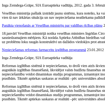
Inga Zemdega-Grāpe, SIA Euroaptieka vadītāja, 2012. gada 3. februā
Veselības ministrija pašlaik izstrādā jaunu sistēmu, kura noteiks, ka v
vien tā nav ārkārtas situācija un nav nepieciešama neatliekama palīdzī
Panākta vienošanās ar Veselības ministriju par valdības rīcības plānu
18.janvārī Veselības ministrijā notika veselības ministres Ingrīdas Ci
sasniedzamajiem mērķiem. Kā norāda Aptieku Attīstības biedrības vald
uz problēmu loku raugās konstruktīvi un dažādos viedokļos prot atra
Nepieciešamas reformas farmaceitu izglītības programmā
23.01.2012
Inga Zemdega-Grāpe, SIA Euroaptieka vadītāja
Reformas izglītības sistēmā ir nepieciešamas, to droši vien atzīs ikvien
augstākās izglītības finansēšanā, likvidējot valsts budžeta finansētas 
nepieciešamību veidot dinamiskas studiju programmas, izmantojot inovat
prasībām. Tikmēr aptiekas saskaras ar realitāti –pēc universitātes absol
Reformas izglītības sistēmā ir nepieciešamas, to droši vien atzīs ikvien
augstākās izglītības finansēšanā, likvidējot valsts budžeta finansētas 
nepieciešamību veidot dinamiskas studiju programmas, izmantojot inovat
prasībām. Tikmēr aptiekas saskaras ar realitāti –pēc universitātes absol