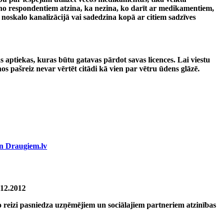
no respondentiem atzina, ka nezina, ko darīt ar medikamentiem,
 noskalo kanalizācijā vai sadedzina kopā ar citiem sadzīves
 aptiekas, kuras būtu gatavas pārdot savas licences. Lai viestu
nos pašreiz nevar vērtēt citādi kā vien par vētru ūdens glāzē.
.12.2012
o reizi pasniedza uzņēmējiem un sociālajiem partneriem atzinības