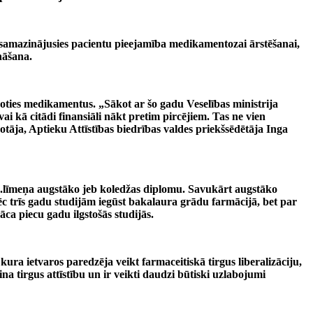
ā samazinājusies pacientu pieejamība medikamentozai ārstēšanai,
nāšana.
joties medikamentus. „Sākot ar šo gadu Veselības ministrija
 kā citādi finansiāli nākt pretim pircējiem. Tas ne vien
kotāja, Aptieku Attīstības biedrības valdes priekšsēdētāja Inga
tot 1.līmeņa augstāko jeb koledžas diplomu. Savukārt augstāko
ēc trīs gadu studijām iegūst bakalaura grādu farmācijā, bet par
ca piecu gadu ilgstošās studijās.
ura ietvaros paredzēja veikt farmaceitiskā tirgus liberalizāciju,
na tirgus attīstību un ir veikti daudzi būtiski uzlabojumi