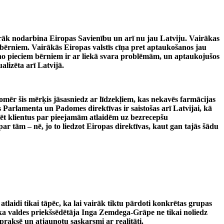
airāk nodarbina Eiropas Savienību un arī nu jau Latviju. Vairākas
 bērniem. Vairākās Eiropas valstīs cīņa pret aptaukošanos jau
s no pieciem bērniem ir ar liekā svara problēmām, un aptaukojušos
lizēta arī Latvijā.
mēr šis mērķis jāsasniedz ar līdzekļiem, kas nekavēs farmācijas
 Parlamenta un Padomes direktīvas ir saistošas arī Latvijai, kā
rmēt klientus par pieejamām atlaidēm uz bezrecepšu
r tām – nē, jo to liedzot Eiropas direktīvas, kaut gan tajās šādu
tlaidi tikai tāpēc, ka lai vairāk tiktu pārdoti konkrētas grupas
ka valdes priekšsēdētāja Inga Zemdega-Grāpe ne tikai noliedz
praksē un atjaunotu saskarsmi ar realitāti.