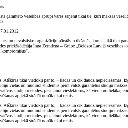
ris
alsts garantēto veselības aprūpi varēs saņemt tikai tie, kuri maksās vesel
ba.
27.01.2012
rcenes un nevalstisko organizāciju pārstāvju tikšanās, kuras laikā tika 
es priekšsēdētāja Inga Zemdega – Grāpe „Beidzot Latvijā veselības jomu
st kompromisus”.
s. Atšķiras tikai viedokļi par to, – kādas un cik daudz nepieciešamas. Iz
studiju vietas un mudinot studentus ņemt valsts garantētus studiju maksa
īvas studiju metodes, pieaicinot vieslektorus, kā vienu no lielākajiem 
vēšanas aptiekā strādāt nonāk tikai retais.
s. Atšķiras tikai viedokļi par to, – kādas un cik daudz nepieciešamas. Iz
studiju vietas un mudinot studentus ņemt valsts garantētus studiju maksa
īvas studiju metodes, pieaicinot vieslektorus, kā vienu no lielākajiem 
vēšanas aptiekā strādāt nonāk tikai retais.