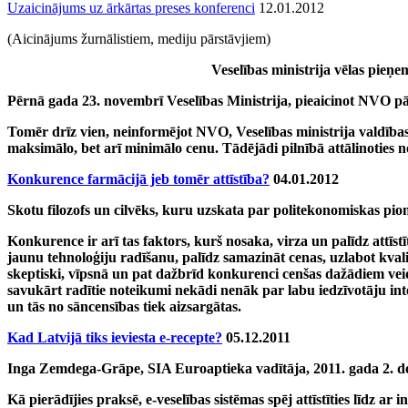
Uzaicinājums uz ārkārtas preses konferenci
12.01.2012
(Aicinājums žurnālistiem, mediju pārstāvjiem)
Veselības ministrija vēlas pieņ
Pērnā gada 23. novembrī Veselības Ministrija, pieaicinot NVO pār
Tomēr drīz vien, neinformējot NVO, Veselības ministrija valdības 
maksimālo, bet arī minimālo cenu. Tādējādi pilnībā attālinoties n
Konkurence farmācijā jeb tomēr attīstība?
04.01.2012
Skotu filozofs un cilvēks, kuru uzskata par politekonomiskas pi
Konkurence ir arī tas faktors, kurš nosaka, virza un palīdz att
jaunu tehnoloģiju radīšanu, palīdz samazināt cenas, uzlabot kva
skeptiski, vīpsnā un pat dažbrīd konkurenci cenšas dažādiem veidie
savukārt radītie noteikumi nekādi nenāk par labu iedzīvotāju int
un tās no sāncensības tiek aizsargātas.
Kad Latvijā tiks ieviesta e-recepte?
05.12.2011
Inga Zemdega-Grāpe, SIA Euroaptieka vadītāja, 2011. gada 2. d
Kā pierādījies praksē, e-veselības sistēmas spēj attīstīties līdz