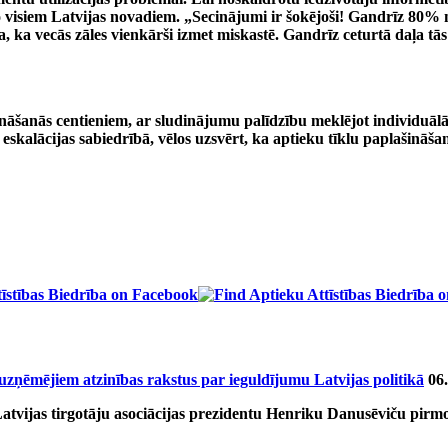
 visiem Latvijas novadiem. „Secinājumi ir šokējoši! Gandrīz 80% 
 ka vecās zāles vienkārši izmet miskastē. Gandrīz ceturtā daļa tās
nāšanās centieniem, ar sludinājumu palīdzību meklējot individuālās
 eskalācijas sabiedrībā, vēlos uzsvērt, ka aptieku tīklu paplašināša
 uzņēmējiem atzinības rakstus par ieguldījumu Latvijas politikā
06
Latvijas tirgotāju asociācijas prezidentu Henriku Danusēviču pirm