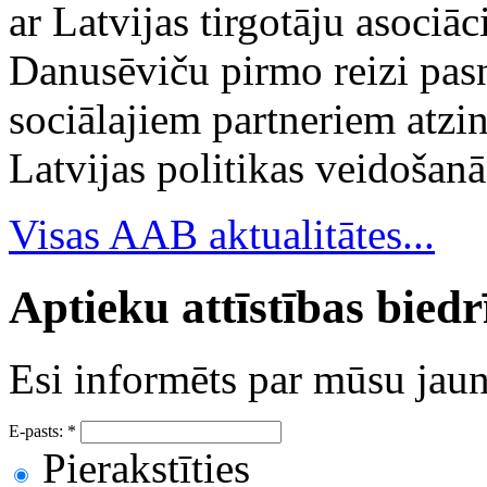
ar Latvijas tirgotāju asociā
Danusēviču pirmo reizi pa
sociālajiem partneriem atzi
Latvijas politikas veidošanā
Visas AAB aktualitātes...
Aptieku attīstības bied
Esi informēts par mūsu ja
E-pasts:
*
Pierakstīties