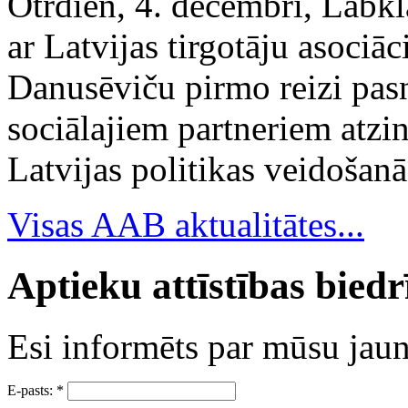
Otrdien, 4. decembrī, Labkl
ar Latvijas tirgotāju asociā
Danusēviču pirmo reizi pa
sociālajiem partneriem atzi
Latvijas politikas veidošanā
Visas AAB aktualitātes...
Aptieku attīstības bied
Esi informēts par mūsu ja
E-pasts:
*