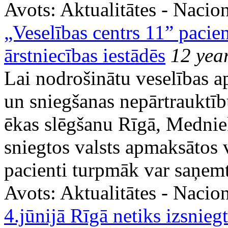
Avots:
Aktualitātes - Nacion
„Veselības centrs 11” pacien
ārstniecības iestādēs
12 yea
Lai nodrošinātu veselības 
un sniegšanas nepārtrauktību
ēkas slēgšanu Rīgā, Medniek
sniegtos valsts apmaksātos
pacienti turpmāk var saņemt 
Avots:
Aktualitātes - Nacion
4.jūnijā Rīgā netiks izsnieg