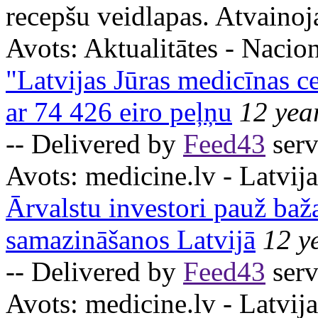
recepšu veidlapas. Atvaino
Avots:
Aktualitātes - Nacion
"Latvijas Jūras medicīnas c
ar 74 426 eiro peļņu
12 yea
-- Delivered by
Feed43
serv
Avots:
medicine.lv - Latvija
Ārvalstu investori pauž ba
samazināšanos Latvijā
12 y
-- Delivered by
Feed43
serv
Avots:
medicine.lv - Latvija