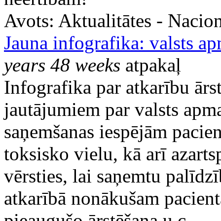
Avots:
Aktualitātes - Nacion
Jauna infografika: valsts a
years 48 weeks
atpakaļ
Infografika par atkarību ārs
jautājumiem par valsts apma
saņemšanas iespējām pacien
toksisko vielu, kā arī azarts
vērsties, lai saņemtu palīdzī
atkarībā nonākušam pacient
pieaugušo ārstēšana u.c.