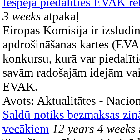
Iespēja piedalīties EVAK r
3 weeks
atpakaļ
Eiropas Komisija ir izsludin
apdrošināšanas kartes (EVA
konkursu, kurā var piedalītie
savām radošajām idejām vai
EVAK.
Avots:
Aktualitātes - Nacion
Saldū notiks bezmaksas zin
vecākiem
12 years 4 weeks