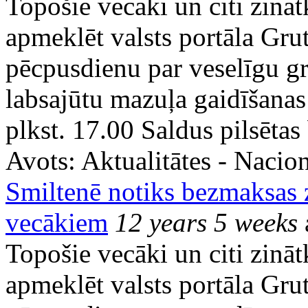
Topošie vecāki un citi zināt
apmeklēt valsts portāla Gru
pēcpusdienu par veselīgu gr
labsajūtu mazuļa gaidīšanas 
plkst. 17.00 Saldus pilsētas
Avots:
Aktualitātes - Nacion
Smiltenē notiks bezmaksas 
vecākiem
12 years 5 weeks
Topošie vecāki un citi zināt
apmeklēt valsts portāla Gru