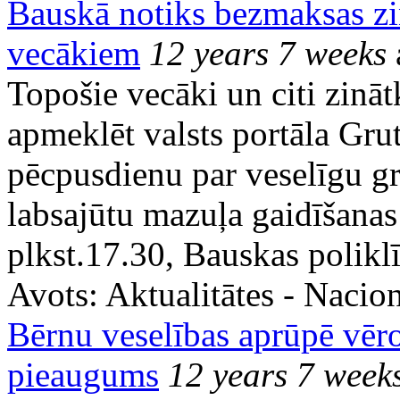
Bauskā notiks bezmaksas z
vecākiem
12 years 7 weeks
Topošie vecāki un citi zināt
apmeklēt valsts portāla Gru
pēcpusdienu par veselīgu gr
labsajūtu mazuļa gaidīšanas 
plkst.17.30, Bauskas polikl
Avots:
Aktualitātes - Nacion
Bērnu veselības aprūpē vēr
pieaugums
12 years 7 week