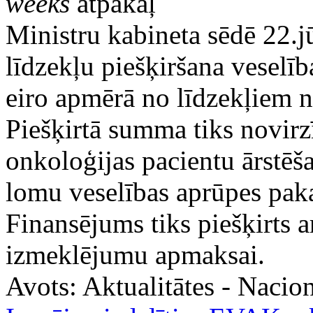
weeks
atpakaļ
Ministru kabineta sēdē 22.jū
līdzekļu piešķiršana veselī
eiro apmērā no līdzekļiem 
Piešķirtā summa tiks novirz
onkoloģijas pacientu ārstēša
lomu veselības aprūpes pa
Finansējums tiks piešķirts a
izmeklējumu apmaksai.
Avots:
Aktualitātes - Nacion