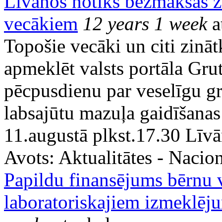
Līvānos notiks bezmaksas z
vecākiem
12 years 1 week
a
Topošie vecāki un citi zināt
apmeklēt valsts portāla Gru
pēcpusdienu par veselīgu gr
labsajūtu mazuļa gaidīšanas 
11.augustā plkst.17.30 Līvā
Avots:
Aktualitātes - Nacion
Papildu finansējums bērnu v
laboratoriskajiem izmeklēj