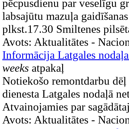
pēcpusdienu par veselīgu gr
labsajūtu mazuļa gaidīšanas 
plkst.17.30 Smiltenes pilsēt
Avots:
Aktualitātes - Nacion
Informācija Latgales nodaļ
weeks
atpakaļ
Notiekošo remontdarbu dēļ š
dienesta Latgales nodaļā ne
Atvainojamies par sagādāta
Avots:
Aktualitātes - Nacion