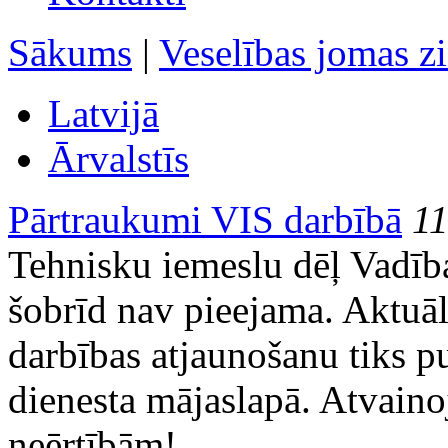
Sākums
|
Veselības jomas z
Latvijā
Ārvalstīs
Pārtraukumi VIS darbībā
11
Tehnisku iemeslu dēļ Vadība
šobrīd nav pieejama. Aktuāl
darbības atjaunošanu tiks p
dienesta mājaslapā. Atvain
neērtībām!