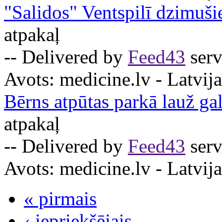
"Salidos" Ventspilī dzimuši
atpakaļ
-- Delivered by
Feed43
serv
Avots:
medicine.lv - Latvija
Bērns atpūtas parkā lauž ga
atpakaļ
-- Delivered by
Feed43
serv
Avots:
medicine.lv - Latvija
« pirmais
‹ iepriekšējais