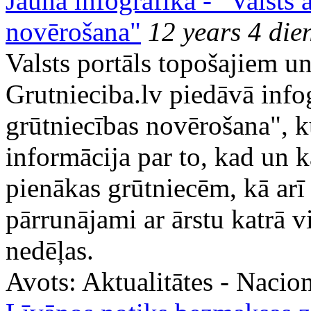
Jauna infografika - "Valsts
novērošana"
12 years 4 die
Valsts portāls topošajiem u
Grutnieciba.lv piedāvā info
grūtniecības novērošana", 
informācija par to, kad un 
pienākas grūtniecēm, kā arī 
pārrunājami ar ārstu katrā v
nedēļas.
Avots:
Aktualitātes - Nacion