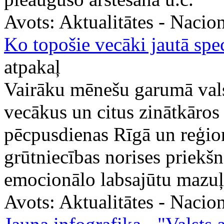
Avots:
Aktualitātes - Nacion
Ko topošie vecāki jautā spe
atpakaļ
Vairāku mēnešu garumā valst
vecākus un citus zinātkāros
pēcpusdienas Rīgā un reģion
grūtniecības norises priek
emocionālo labsajūtu mazuļa
Avots:
Aktualitātes - Nacion