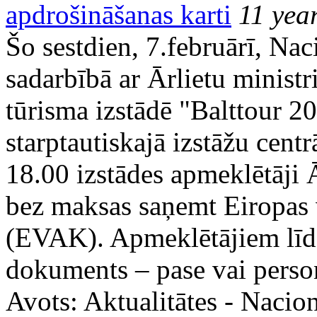
apdrošināšanas karti
11 yea
Šo sestdien, 7.februārī, Nac
sadarbībā ar Ārlietu ministri
tūrisma izstādē "Balttour 20
starptautiskajā izstāžu cent
18.00 izstādes apmeklētāji Ā
bez maksas saņemt Eiropas v
(EVAK). Apmeklētājiem līdz
dokuments – pase vai person
Avots:
Aktualitātes - Nacion