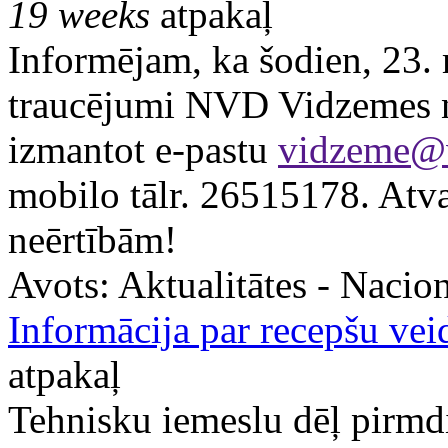
19 weeks
atpakaļ
Informējam, ka šodien, 23. 
traucējumi NVD Vidzemes no
izmantot e-pastu
vidzeme@
mobilo tālr. 26515178. Atv
neērtībām!
Avots:
Aktualitātes - Nacion
Informācija par recepšu vei
atpakaļ
Tehnisku iemeslu dēļ pirmdi