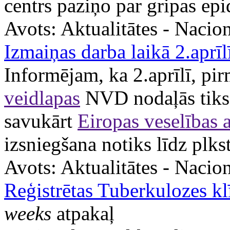
centrs paziņo par gripas ep
Avots:
Aktualitātes - Nacion
Izmaiņas darba laikā 2.aprīl
Informējam, ka 2.aprīlī, pi
veidlapas
NVD nodaļās tiks i
savukārt
Eiropas veselības 
izsniegšana notiks līdz plks
Avots:
Aktualitātes - Nacion
Reģistrētas Tuberkulozes kl
weeks
atpakaļ