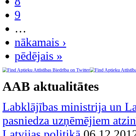
8
9
…
nākamais ›
pēdējais »
AAB aktualitātes
Labklājības ministrija un La
pasniedza uzņēmējiem atzin
Latvijas politikā
06.12.201