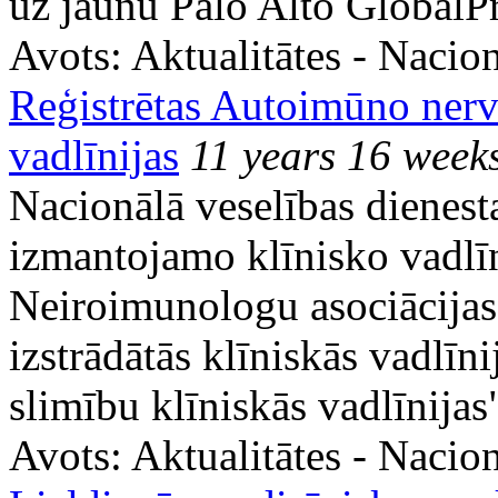
uz jaunu Palo Alto Global
Avots:
Aktualitātes - Nacion
Reģistrētas Autoimūno nervu
vadlīnijas
11 years 16 week
Nacionālā veselības dienest
izmantojamo klīnisko vadlīni
Neiroimunologu asociācijas 
izstrādātās klīniskās vadlī
slimību klīniskās vadlīnijas
Avots:
Aktualitātes - Nacion