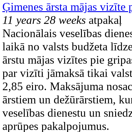
Ģimenes ārsta mājas vizīte p
11 years 28 weeks
atpakaļ
Nacionālais veselības dienes
laikā no valsts budžeta līd
ārstu mājas vizītes pie gri
par vizīti jāmaksā tikai val
2,85 eiro. Maksājuma nosac
ārstiem un dežūrārstiem, kur
veselības dienestu un snied
aprūpes pakalpojumus.