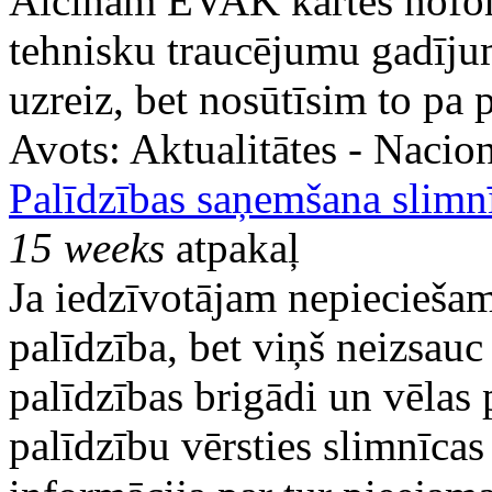
Aicinām EVAK kartes noform
tehnisku traucējumu gadījum
uzreiz, bet nosūtīsim to pa p
Avots:
Aktualitātes - Nacion
Palīdzības saņemšana slimn
15 weeks
atpakaļ
Ja iedzīvotājam nepiecieša
palīdzība, bet viņš neizsau
palīdzības brigādi un vēlas 
palīdzību vērsties slimnīca