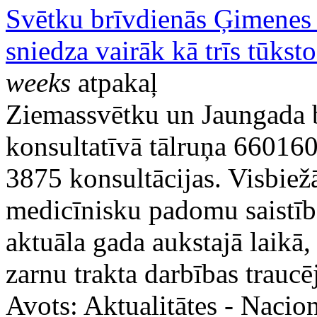
Svētku brīvdienās Ģimenes ā
sniedza vairāk kā trīs tūkst
weeks
atpakaļ
Ziemassvētku un Jaungada 
konsultatīvā tālruņa 66016
3875 konsultācijas. Visbiež
medicīnisku padomu saistībā
aktuāla gada aukstajā laikā
zarnu trakta darbības trauc
Avots:
Aktualitātes - Nacion