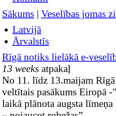
Sākums
|
Veselības jomas z
Latvijā
Ārvalstīs
Rīgā notiks lielākā e-vesel
13 weeks
atpakaļ
No 11. līdz 13.maijam Rīgā 
veltītais pasākums Eiropā -
laikā plānota augsta līmeņa
– nojaucot robežas”.