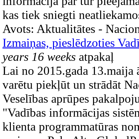
informācija par tur pieeja
kas tiek sniegti neatliekam
Avots:
Aktualitātes - Nacion
Izmaiņas, pieslēdzoties Vad
years 16 weeks
atpakaļ
Lai no 2015.gada 13.maija ā
varētu piekļūt un strādāt Na
Veselības aprūpes pakalpo
"Vadības informācijas sistē
klienta programmatūras noma