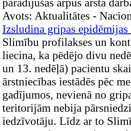
parādījušās ārpus ārsta darb
Avots:
Aktualitātes - Nacion
Izsludina gripas epidēmijas
Slimību profilakses un kontr
liecina, ka pēdējo divu nedē
un 13. nedēļā) pacientu skai
ārstniecības iestādēs pēc me
gadījumos, nevienā no gripa
teritorijām nebija pārsnied
iedzīvotāju. Līdz ar to Slim