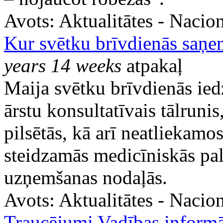
Avots:
Aktualitātes - Nacion
Kur svētku brīvdienās saņe
years 14 weeks
atpakaļ
Maija svētku brīvdienās ie
ārstu konsultatīvais tālrunis
pilsētās, kā arī neatliekamo
steidzamās medicīniskās pa
uzņemšanas nodaļās.
Avots:
Aktualitātes - Nacion
Traucējumi Vadības informā