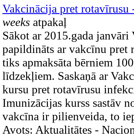
Vakcinācija pret rotavīrusu
weeks
atpakaļ
Sākot ar 2015.gada janvāri 
papildināts ar vakcīnu pret 
tiks apmaksāta bērniem 100
līdzekļiem. Saskaņā ar Vakc
kursu pret rotavīrusu infe
Imunizācijas kurss sastāv n
vakcīna ir pilienveida, to i
Avots:
Aktualitātes - Nacion