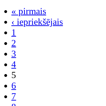
« pirmais
‹ iepriekšējais
1
2
3
4
5
6
7