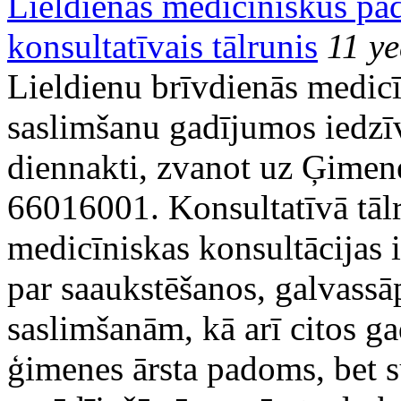
Lieldienās medicīniskus pa
konsultatīvais tālrunis
11 y
Lieldienu brīvdienās medic
saslimšanu gadījumos iedzīv
diennakti, zvanot uz Ģimene
66016001. Konsultatīvā tālr
medicīniskas konsultācijas 
par saaukstēšanos, galvass
saslimšanām, kā arī citos g
ģimenes ārsta padoms, bet sū