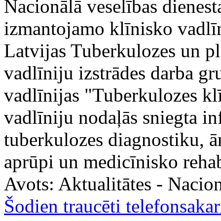
Nacionālā veselības dienest
izmantojamo klīnisko vadlīni
Latvijas Tuberkulozes un pl
vadlīniju izstrādes darba gr
vadlīnijas "Tuberkulozes klī
vadlīniju nodaļās sniegta i
tuberkulozes diagnostiku, ār
aprūpi un medicīnisko rehabi
Avots:
Aktualitātes - Nacion
Šodien traucēti telefonsak