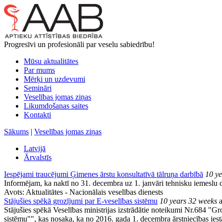
Progresīvi un profesionāli par veselu sabiedrību!
Mūsu aktualitātes
Par mums
Mērķi un uzdevumi
Semināri
Veselības jomas ziņas
Likumdošanas saites
Kontakti
Sākums
|
Veselības jomas ziņas
Latvijā
Ārvalstīs
Iespējami traucējumi Ģimenes ārstu konsultatīvā tālruņa darbībā
10 ye
Informējam, ka naktī no 31. decembra uz 1. janvāri tehnisku iemeslu d
Avots:
Aktualitātes - Nacionālais veselības dienests
Stājušies spēkā grozījumi par E-veselības sistēmu
10 years 32 weeks
a
Stājušies spēkā Veselības ministrijas izstrādātie noteikumi Nr.684 "
sistēmu"", kas nosaka, ka no 2016. gada 1. decembra ārstniecības iestā