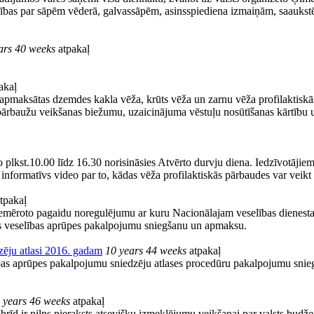
ūdzības par sāpēm vēderā, galvassāpēm, asinsspiediena izmaiņām, saaukst
ars 40 weeks
atpakaļ
akaļ
s apmaksātas dzemdes kakla vēža, krūts vēža un zarnu vēža profilaktiskās
 pārbaužu veikšanas biežumu, uzaicinājuma vēstuļu nosūtīšanas kārtību un
o plkst.10.00 līdz 16.30 norisināsies Atvērto durvju diena. Iedzīvotājie
informatīvs video par to, kādas vēža profilaktiskās pārbaudes var veikt 
tpakaļ
s piemēroto pagaidu noregulējumu ar kuru Nacionālajam veselības dienest
s veselības aprūpes pakalpojumu sniegšanu un apmaksu.
zēju atlasi 2016. gadam
10 years 44 weeks
atpakaļ
bas aprūpes pakalpojumu sniedzēju atlases procedūru pakalpojumu snieg
 years 46 weeks
atpakaļ
obrīd ir pilns pieraksts atsevišķu izmeklējumu veikšanai par valsts budž