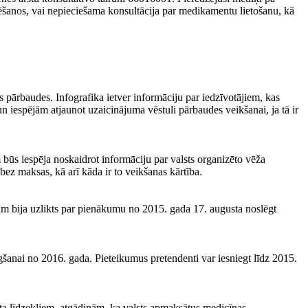
ēšanos, vai nepieciešama konsultācija par medikamentu lietošanu, kā
 pārbaudes. Infografika ietver informāciju par iedzīvotājiem, kas
 iespējām atjaunot uzaicinājuma vēstuli pārbaudes veikšanai, ja tā ir
m būs iespēja noskaidrot informāciju par valsts organizēto vēža
bez maksas, kā arī kāda ir to veikšanas kārtība.
am bija uzlikts par pienākumu no 2015. gada 17. augusta noslēgt
šanai no 2016. gada. Pieteikumus pretendenti var iesniegt līdz 2015.
eta līdzekļiem, atgādinām, ka valsts apmaksātus medicīnas