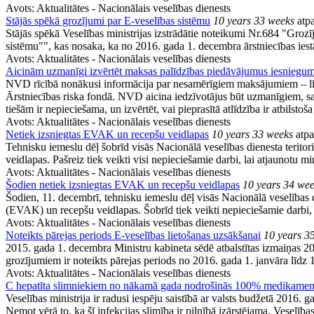
Avots:
Aktualitātes - Nacionālais veselības dienests
Stājās spēkā grozījumi par E-veselības sistēmu
10 years 33 weeks
atpa
Stājās spēkā Veselības ministrijas izstrādātie noteikumi Nr.684 "Gro
sistēmu"", kas nosaka, ka no 2016. gada 1. decembra ārstniecības iestā
Avots:
Aktualitātes - Nacionālais veselības dienests
Aicinām uzmanīgi izvērtēt maksas palīdzības piedāvājumus iesniegum
NVD rīcībā nonākusi informācija par nesamērīgiem maksājumiem – līd
Ārstniecības riska fondā. NVD aicina iedzīvotājus būt uzmanīgiem, s
tiešām ir nepieciešama, un izvērtēt, vai pieprasītā atlīdzība ir atbilsto
Avots:
Aktualitātes - Nacionālais veselības dienests
Netiek izsniegtas EVAK un recepšu veidlapas
10 years 33 weeks
atpa
Tehnisku iemeslu dēļ šobrīd visās Nacionālā veselības dienesta terito
veidlapas. Pašreiz tiek veikti visi nepieciešamie darbi, lai atjaunot
Avots:
Aktualitātes - Nacionālais veselības dienests
Šodien netiek izsniegtas EVAK un recepšu veidlapas
10 years 34 we
Šodien, 11. decembrī, tehnisku iemeslu dēļ visās Nacionālā veselības d
(EVAK) un recepšu veidlapas. Šobrīd tiek veikti nepieciešamie darbi
Avots:
Aktualitātes - Nacionālais veselības dienests
Noteikts pārejas periods E-veselības lietošanas uzsākšanai
10 years 3
2015. gada 1. decembra Ministru kabineta sēdē atbalstītas izmaiņas 
grozījumiem ir noteikts pārejas periods no 2016. gada 1. janvāra līdz 1
Avots:
Aktualitātes - Nacionālais veselības dienests
C hepatīta slimniekiem no nākamā gada nodrošinās 100% medikamen
Veselības ministrija ir radusi iespēju saistībā ar valsts budžetā 2
Ņemot vērā to, ka šī infekcijas slimība ir pilnībā izārstējama, Veselība