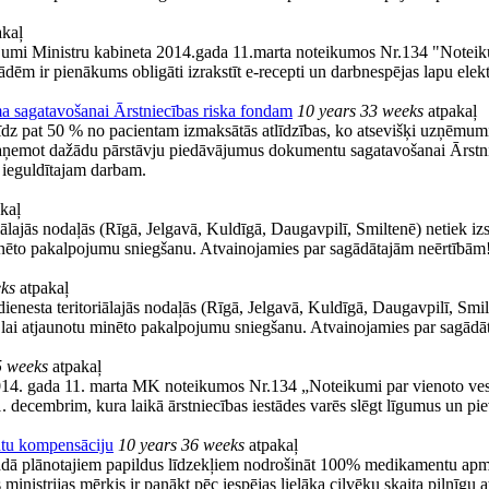
kaļ
zījumi Ministru kabineta 2014.gada 11.marta noteikumos Nr.134 "Noteiku
dēm ir pienākums obligāti izrakstīt e-recepti un darbnespējas lapu elekt
a sagatavošanai Ārstniecības riska fondam
10 years 33 weeks
atpakaļ
z pat 50 % no pacientam izmaksātās atlīdzības, ko atsevišķi uzņēmumi
aņemot dažādu pārstāvju piedāvājumus dokumentu sagatavošanai Ārstniec
ša ieguldītajam darbam.
kaļ
riālajās nodaļās (Rīgā, Jelgavā, Kuldīgā, Daugavpilī, Smiltenē) netiek 
u minēto pakalpojumu sniegšanu. Atvainojamies par sagādātajām neērtībām
eks
atpakaļ
ienesta teritoriālajās nodaļās (Rīgā, Jelgavā, Kuldīgā, Daugavpilī, Smil
, lai atjaunotu minēto pakalpojumu sniegšanu. Atvainojamies par sagādā
5 weeks
atpakaļ
2014. gada 11. marta MK noteikumos Nr.134 „Noteikumi par vienoto vese
. decembrim, kura laikā ārstniecības iestādes varēs slēgt līgumus un piev
tu kompensāciju
10 years 36 weeks
atpakaļ
016. gadā plānotajiem papildus līdzekļiem nodrošināt 100% medikamentu 
s ministrijas mērķis ir panākt pēc iespējas lielāka cilvēku skaita pilnīgu