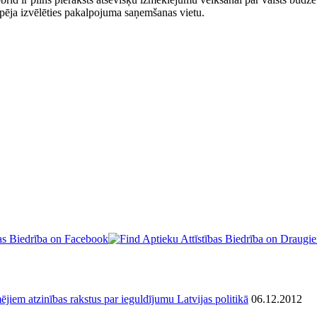
spēja izvēlēties pakalpojuma saņemšanas vietu.
ējiem atzinības rakstus par ieguldījumu Latvijas politikā
06.12.2012