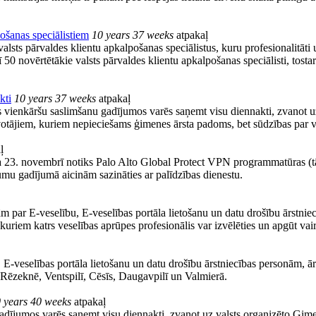
ošanas speciālistiem
10 years 37 weeks
atpakaļ
sts pārvaldes klientu apkalpošanas speciālistus, kuru profesionalitāti un
50 novērtētākie valsts pārvaldes klientu apkalpošanas speciālisti, tosta
kti
10 years 37 weeks
atpakaļ
 vienkāršu saslimšanu gadījumos varēs saņemt visu diennakti, zvanot u
votājiem, kuriem nepieciešams ģimenes ārsta padoms, bet sūdzības par ves
ļ
ada 23. novembrī notiks Palo Alto Global Protect VPN programmatūras (t
jumu gadījumā aicinām sazināties ar palīdzības dienestu.
 par E-veselību, E-veselības portāla lietošanu un datu drošību ārstnie
kuriem katrs veselības aprūpes profesionālis var izvēlēties un apgūt va
-veselības portāla lietošanu un datu drošību ārstniecības personām, ār
, Rēzeknē, Ventspilī, Cēsīs, Daugavpilī un Valmierā.
 years 40 weeks
atpakaļ
ījumos varēs saņemt visu diennakti, zvanot uz valsts organizēto Ģimen