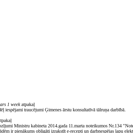
ars 1 week
atpakaļ
ēļ iespējami traucējumi Ģimenes ārstu konsultatīvā tālruņa darbībā.
tpakaļ
Grozījumi Ministru kabineta 2014.gada 11.marta noteikumos Nr.134 "Note
dēm ir pienākums obligāti izrakstīt e-recepti un darbnespējas lapu elekt