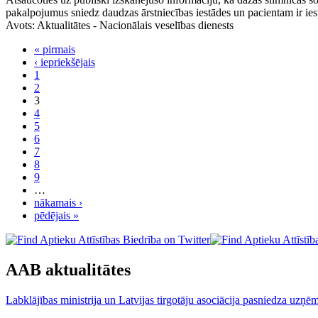
pakalpojumus sniedz daudzas ārstniecības iestādes un pacientam ir ie
Avots:
Aktualitātes - Nacionālais veselības dienests
« pirmais
‹ iepriekšējais
1
2
3
4
5
6
7
8
9
…
nākamais ›
pēdējais »
AAB aktualitātes
Labklājības ministrija un Latvijas tirgotāju asociācija pasniedza uzņēm