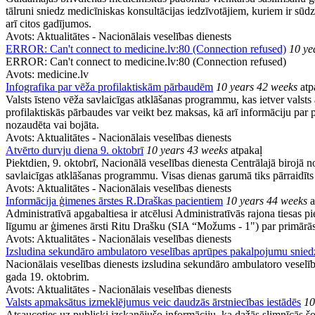
tālruni sniedz medicīniskas konsultācijas iedzīvotājiem, kuriem ir s
arī citos gadījumos.
Avots:
Aktualitātes - Nacionālais veselības dienests
ERROR: Can't connect to medicine.lv:80 (Connection refused)
10 ye
ERROR: Can't connect to medicine.lv:80 (Connection refused)
Avots:
medicine.lv
Infografika par vēža profilaktiskām pārbaudēm
10 years 42 weeks
atp
Valsts īsteno vēža savlaicīgas atklāšanas programmu, kas ietver valst
profilaktiskās pārbaudes var veikt bez maksas, kā arī informāciju par
nozaudēta vai bojāta.
Avots:
Aktualitātes - Nacionālais veselības dienests
Atvērto durvju diena 9. oktobrī
10 years 43 weeks
atpakaļ
Piektdien, 9. oktobrī, Nacionālā veselības dienesta Centrālajā birojā n
savlaicīgas atklāšanas programmu. Visas dienas garumā tiks pārraidīts 
Avots:
Aktualitātes - Nacionālais veselības dienests
Informācija ģimenes ārstes R.Draškas pacientiem
10 years 44 weeks
a
Administratīvā apgabaltiesa ir atcēlusi Administratīvās rajona tiesa
līgumu ar ģimenes ārsti Ritu Drašku (SIA “Možums - 1") par primārā
Avots:
Aktualitātes - Nacionālais veselības dienests
Izsludina sekundāro ambulatoro veselības aprūpes pakalpojumu snied
Nacionālais veselības dienests izsludina sekundāro ambulatoro veselī
gada 19. oktobrim.
Avots:
Aktualitātes - Nacionālais veselības dienests
Valsts apmaksātus izmeklējumus veic daudzās ārstniecības iestādēs
10
Atsaucoties uz publiski izskanējušo informāciju, ka dažās slimnīcās š