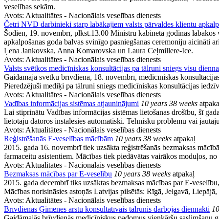
veselības sekām.
Avots:
Aktualitātes - Nacionālais veselības dienests
Četri NVD darbinieki starp labākajiem valsts pārvaldes klientu apkalp
Šodien, 19. novembrī, plkst.13.00 Ministru kabinetā godinās labākos val
apkalpošanas goda balvas svinīgo pasniegšanas ceremoniju aicināti arī 
Ļena Jankovska, Anna Komarovska un Laura Ceļmillere-Ice.
Avots:
Aktualitātes - Nacionālais veselības dienests
Valsts svētkos medicīniskas konsultācijas pa tālruni sniegs visu dienna
Gaidāmajā svētku brīvdienā, 18. novembrī, medicīniskas konsultācijas
Pieredzējuši mediķi pa tālruni sniegs medicīniskas konsultācijas iedzī
Avots:
Aktualitātes - Nacionālais veselības dienests
Vadības informācijas sistēmas atjauninājumi
10 years 38 weeks
atpaka
Lai stiprinātu Vadības informācijas sistēmas lietošanas drošību, šī g
lietotāju datoros instalēsies automātiski. Tehnisku problēmu vai jautā
Avots:
Aktualitātes - Nacionālais veselības dienests
Reģistrēšanās E-veselības mācībām
10 years 38 weeks
atpakaļ
2015. gada 16. novembrī tiek uzsākta reģistrēšanās bezmaksas mācībām
farmaceitu asistentiem. Mācības tiek piedāvātas vairākos moduļos, no 
Avots:
Aktualitātes - Nacionālais veselības dienests
Bezmaksas mācības par E-veselību
10 years 38 weeks
atpakaļ
2015. gada decembrī tiks uzsāktas bezmaksas mācības par E-veselību, E
Mācības norisināsies astoņās Latvijas pilsētās: Rīgā, Jelgavā, Liepājā
Avots:
Aktualitātes - Nacionālais veselības dienests
Brīvdienās Ģimenes ārstu konsultatīvais tālrunis darbojas diennakti
10
Gaidāmajās brīvdienās medicīniskus padomus vienkāršu saslimšanu gad