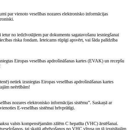
mi par vienoto veselības nozares elektronisko informācijas
roniski.
 ietur no iedzīvotājiem par dokumentu sagatavošanu iesniegšanai
ības riska fondam. Ieteicams rūpīgi apsvērt, vai šāda palīdzība
izsniegtas Eiropas veselības apdrošināšanas kartes (EVAK) un recepšu
!
tenē) netiek izsniegtas Eiropas veselības apdrošināšanas kartes
tajām neērtībām!
lības nozares elektronisko informācijas sistēmu”. Saskaņā ar
ienoties E-veselības sistēmai brīvprātīgi.
apmaksu valsts kompensējamām zālēm C hepatīta (VHC) ārstēšanai.
 atveseļošanos, tai skaitā atbrīvošanos no VHC vīrusa un tā izraisītajām