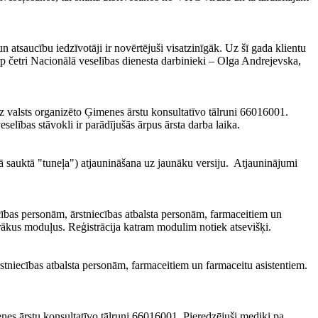
 atsaucību iedzīvotāji ir novērtējuši visatzinīgāk. Uz šī gada klientu
rp četri Nacionālā veselības dienesta darbinieki – Olga Andrejevska,
z valsts organizēto Ģimenes ārstu konsultatīvo tālruni 66016001.
elības stāvokli ir parādījušās ārpus ārsta darba laika.
ā sauktā "tuneļa") atjaunināšana uz jaunāku versiju. Atjauninājumi
cības personām, ārstniecības atbalsta personām, farmaceitiem un
irākus moduļus. Reģistrācija katram modulim notiek atsevišķi.
stniecības atbalsta personām, farmaceitiem un farmaceitu asistentiem.
es ārstu konsultatīvo tālruni 66016001. Pieredzējuši mediķi pa