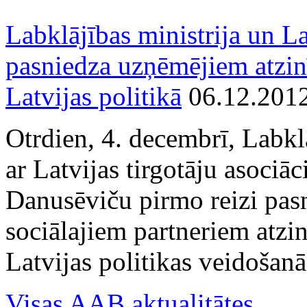
Labklājības ministrija un La
pasniedza uzņēmējiem atzin
Latvijas politikā
06.12.201
Otrdien, 4. decembrī, Labkl
ar Latvijas tirgotāju asociā
Danusēviču pirmo reizi pa
sociālajiem partneriem atzi
Latvijas politikas veidošanā
Visas AAB aktualitātes...