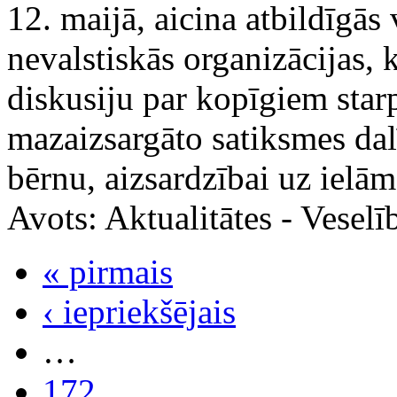
12. maijā, aicina atbildīgās 
nevalstiskās organizācijas, 
diskusiju par kopīgiem sta
mazaizsargāto satiksmes dal
bērnu, aizsardzībai uz ielām
Avots:
Aktualitātes - Vesel
« pirmais
‹ iepriekšējais
…
172