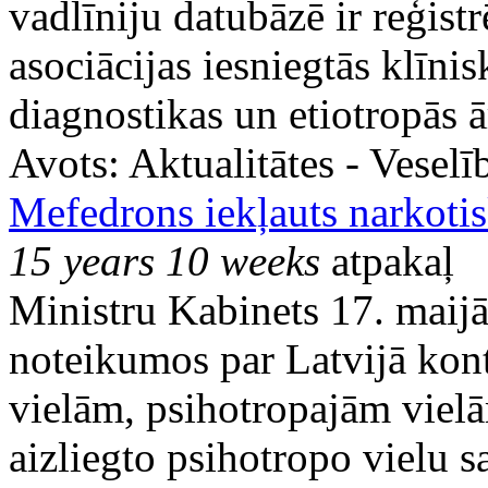
vadlīniju datubāzē ir reģistr
asociācijas iesniegtās klīni
diagnostikas un etiotropās ā
Avots:
Aktualitātes - Vesel
Mefedrons iekļauts narkotis
15 years 10 weeks
atpakaļ
Ministru Kabinets 17. maijā 
noteikumos par Latvijā kon
vielām, psihotropajām viel
aizliegto psihotropo vielu s