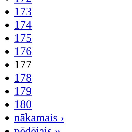
173
174
175
176
177
178
179
180
nākamais ›
pēdējais »