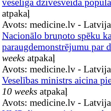
veselīga dzīvesveida popula
atpakaļ
Avots:
medicine.lv - Latvij
Nacionālo bruņoto spēku ka
paraugdemonstrējumu par d
weeks
atpakaļ
Avots:
medicine.lv - Latvij
Veselības ministrs aicina pi
10 weeks
atpakaļ
Avots:
medicine.lv - Latvij