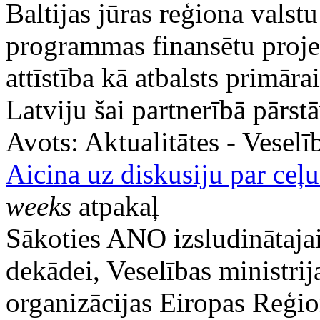
Baltijas jūras reģiona valst
programmas finansētu proje
attīstība kā atbalsts primār
Latviju šai partnerībā pārs
Avots:
Aktualitātes - Vesel
Aicina uz diskusiju par ceļ
weeks
atpakaļ
Sākoties ANO izsludinātajai
dekādei, Veselības ministrij
organizācijas Eiropas Reģio