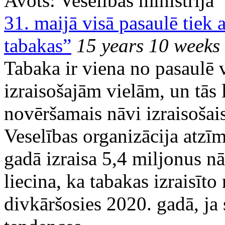
Avots:
Veselības ministrija
31. maijā visā pasaulē tiek 
tabakas”
15 years 10 weeks
Tabaka ir viena no pasaulē v
izraisošajām vielām, un tās 
novēršamais nāvi izraisošais
Veselības organizācija atzīm
gadā izraisa 5,4 miljonus n
liecina, ka tabakas izraisīt
divkāršosies 2020. gadā, ja 