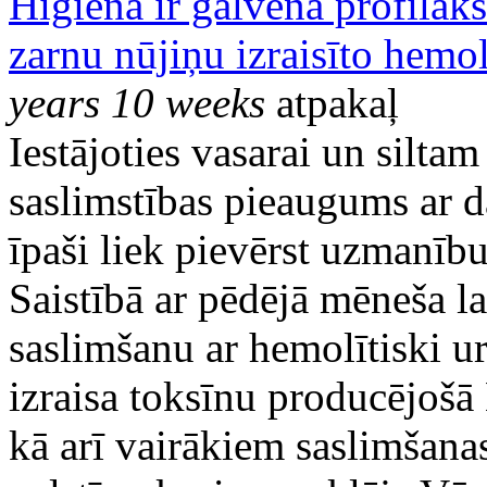
Higiēna ir galvenā profilakse
zarnu nūjiņu izraisīto hemo
years 10 weeks
atpakaļ
Iestājoties vasarai un silta
saslimstības pieaugums ar 
īpaši liek pievērst uzmanīb
Saistībā ar pēdējā mēneša la
saslimšanu ar hemolītiski 
izraisa toksīnu producējošā 
kā arī vairākiem saslimšana