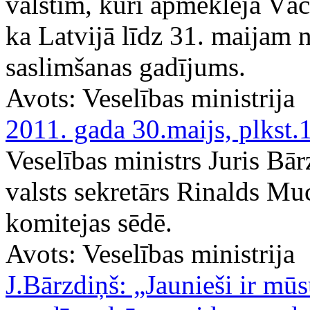
valstīm, kuri apmeklēja Vāci
ka Latvijā līdz 31. maijam
saslimšanas gadījums.
Avots:
Veselības ministrija
2011. gada 30.maijs, plkst.
Veselības ministrs Juris Bār
valsts sekretārs Rinalds Mu
komitejas sēdē.
Avots:
Veselības ministrija
J.Bārzdiņš: „Jaunieši ir mū