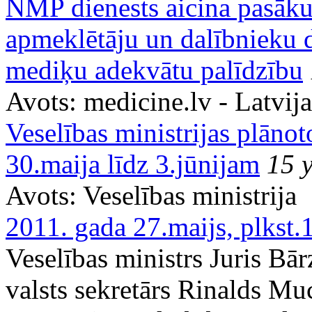
NMP dienests aicina pasāku
apmeklētāju un dalībnieku 
mediķu adekvātu palīdzību
Avots:
medicine.lv - Latvij
Veselības ministrijas plāno
30.maija līdz 3.jūnijam
15 
Avots:
Veselības ministrija
2011. gada 27.maijs, plkst.
Veselības ministrs Juris Bār
valsts sekretārs Rinalds Mu