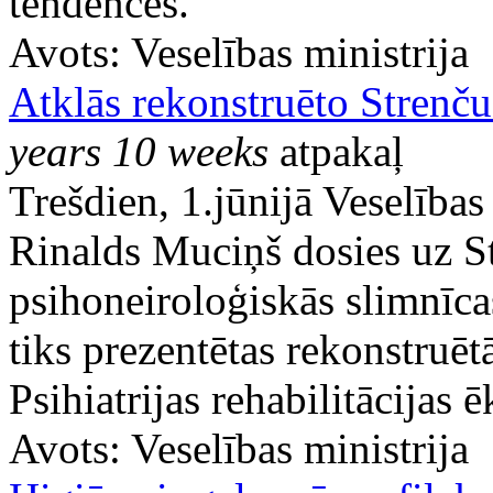
tendences.
Avots:
Veselības ministrija
Atklās rekonstruēto Strenču
years 10 weeks
atpakaļ
Trešdien, 1.jūnijā Veselības 
Rinalds Muciņš dosies uz St
psihoneiroloģiskās slimnīca
tiks prezentētas rekonstruēt
Psihiatrijas rehabilitācijas ē
Avots:
Veselības ministrija