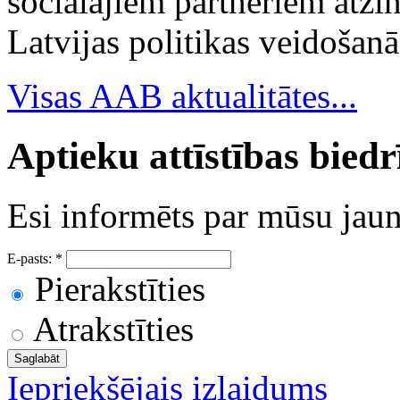
sociālajiem partneriem atzi
Latvijas politikas veidošanā
Visas AAB aktualitātes...
Aptieku attīstības bied
Esi informēts par mūsu ja
E-pasts:
*
Pierakstīties
Atrakstīties
Iepriekšējais izlaidums