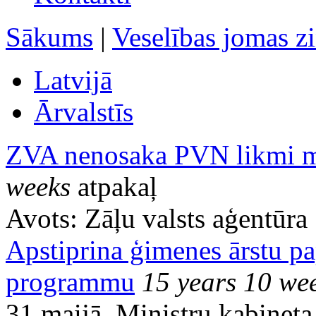
Sākums
|
Veselības jomas z
Latvijā
Ārvalstīs
ZVA nenosaka PVN likmi m
weeks
atpakaļ
Avots:
Zāļu valsts aģentūra
Apstiprina ģimenes ārstu pa
programmu
15 years 10 we
31.maijā, Ministru kabineta 