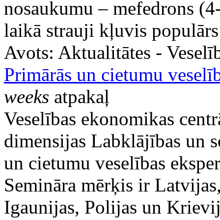
nosaukumu – mefedrons (4-m
laikā strauji kļuvis populārs
Avots:
Aktualitātes - Vesel
Primārās un cietumu veselīb
weeks
atpakaļ
Veselības ekonomikas centr
dimensijas Labklājības un s
un cietumu veselības eksper
Semināra mērķis ir Latvijas,
Igaunijas, Polijas un Krievi