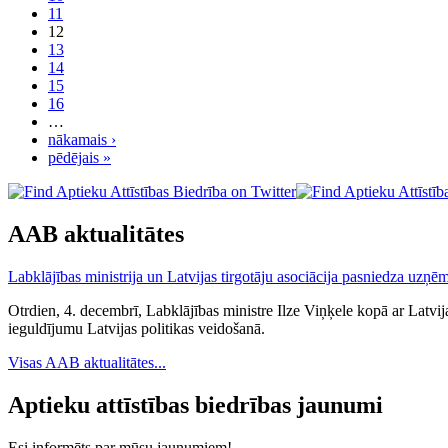
11
12
13
14
15
16
…
nākamais ›
pēdējais »
AAB aktualitātes
Labklājības ministrija un Latvijas tirgotāju asociācija pasniedza uzņēm
Otrdien, 4. decembrī, Labklājības ministre Ilze Viņķele kopā ar Latvi
ieguldījumu Latvijas politikas veidošanā.
Visas AAB aktualitātes...
Aptieku attīstības biedrības jaunumi
Esi informēts par mūsu jaunumiem!