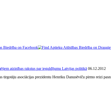
ējiem atzinības rakstus par ieguldījumu Latvijas politikā
06.12.2012
jas tirgotāju asociācijas prezidentu Henriku Danusēviču pirmo reizi pas