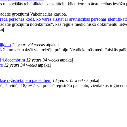
 un sociālās rehabilitācijas institūciju klientiem un ārstniecības iestāžu
rādātie grozījumi Vakcinācijas kārtībā.
da personas kods, ko varēs aizstāt ar ārstniecības personas identifikat
strādātie grozījumi noteikumos*, kas regulē medicīnisko dokumentu lietv
aļ
ediķiem
12 years 34 weeks
atpakaļ
iekšlikums izmaksāt vienreizēju prēmiju Neatliekamās medicīniskās palīd
z 14.decembrim
12 years 34 weeks
atpakaļ
rē
12 years 34 weeks
atpakaļ
sē reģistrētajiem pacientiem
12 years 35 weeks
atpakaļ
uši vidēji 18,6% ārsta praksē reģistrēto pacientu, vienlaikus ir ģimenes 