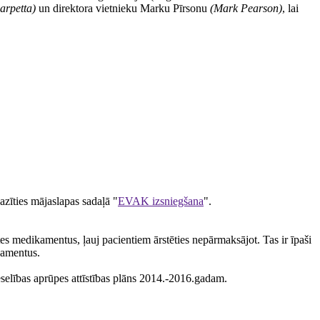
carpetta)
un direktora vietnieku Marku Pīrsonu
(Mark Pearson)
, lai
zīties mājaslapas sadaļā "
EVAK izsniegšana
".
s medikamentus, ļauj pacientiem ārstēties nepārmaksājot. Tas ir īpaši
ikamentus.
veselības aprūpes attīstības plāns 2014.-2016.gadam.