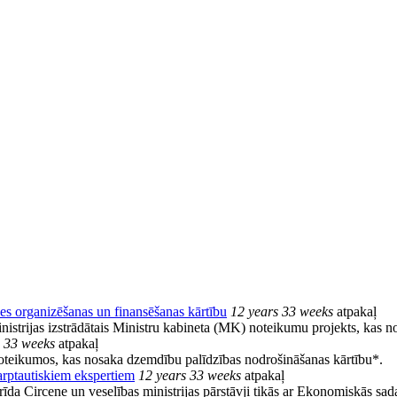
pes organizēšanas un finansēšanas kārtību
12 years 33 weeks
atpakaļ
inistrijas izstrādātais Ministru kabineta (MK) noteikumu projekts, kas 
s 33 weeks
atpakaļ
noteikumos, kas nosaka dzemdību palīdzības nodrošināšanas kārtību*.
tarptautiskiem ekspertiem
12 years 33 weeks
atpakaļ
grīda Circene un veselības ministrijas pārstāvji tikās ar Ekonomiskās sa