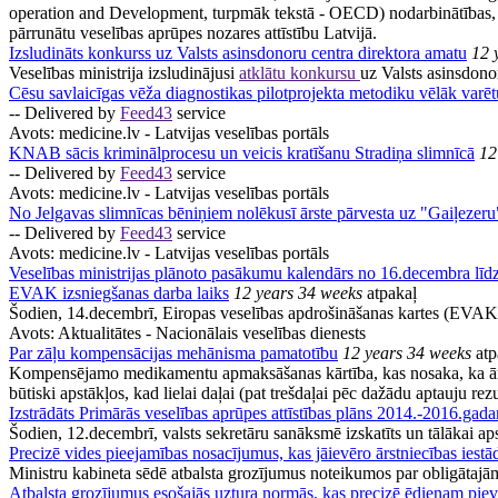
operation and Development, turpmāk tekstā - OECD) nodarbinātības, d
pārrunātu veselības aprūpes nozares attīstību Latvijā.
Izsludināts konkurss uz Valsts asinsdonoru centra direktora amatu
12 
Veselības ministrija izsludinājusi
atklātu konkursu
uz Valsts asinsdon
Cēsu savlaicīgas vēža diagnostikas pilotprojekta metodiku vēlāk varētu
-- Delivered by
Feed43
service
Avots:
medicine.lv - Latvijas veselības portāls
KNAB sācis kriminālprocesu un veicis kratīšanu Stradiņa slimnīcā
12
-- Delivered by
Feed43
service
Avots:
medicine.lv - Latvijas veselības portāls
No Jelgavas slimnīcas bēniņiem nolēkusī ārste pārvesta uz "Gaiļezeru
-- Delivered by
Feed43
service
Avots:
medicine.lv - Latvijas veselības portāls
Veselības ministrijas plānoto pasākumu kalendārs no 16.decembra lī
EVAK izsniegšanas darba laiks
12 years 34 weeks
atpakaļ
Šodien, 14.decembrī, Eiropas veselības apdrošināšanas kartes (EVAK) 
Avots:
Aktualitātes - Nacionālais veselības dienests
Par zāļu kompensācijas mehānisma pamatotību
12 years 34 weeks
atp
Kompensējamo medikamentu apmaksāšanas kārtība, kas nosaka, ka ārstam 
būtiski apstākļos, kad lielai daļai (pat trešdaļai pēc dažādu aptauju r
Izstrādāts Primārās veselības aprūpes attīstības plāns 2014.-2016.gad
Šodien, 12.decembrī, valsts sekretāru sanāksmē izskatīts un tālākai aps
Precizē vides pieejamības nosacījumus, kas jāievēro ārstniecības iest
Ministru kabineta sēdē atbalsta grozījumus noteikumos par obligātajā
Atbalsta grozījumus esošajās uztura normās, kas precizē ēdienam pi