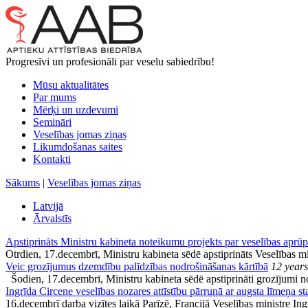
Progresīvi un profesionāli par veselu sabiedrību!
Mūsu aktualitātes
Par mums
Mērķi un uzdevumi
Semināri
Veselības jomas ziņas
Likumdošanas saites
Kontakti
Sākums
|
Veselības jomas ziņas
Latvijā
Ārvalstīs
Apstiprināts Ministru kabineta noteikumu projekts par veselības aprū
Otrdien, 17.decembrī, Ministru kabineta sēdē apstiprināts Veselības m
Veic grozījumus dzemdību palīdzības nodrošināšanas kārtībā
12 year
Šodien, 17.decembrī, Ministru kabineta sēdē apstiprināti grozījumi 
Ingrīda Circene veselības nozares attīstību pārrunā ar augsta līmeņa s
16.decembrī darba vizītes laikā Parīzē, Francijā Veselības ministre In