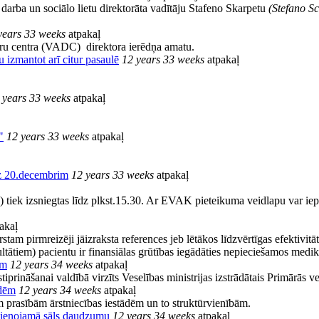
arba un sociālo lietu direktorāta vadītāju Stafeno Skarpetu
(Stefano S
years 33 weeks
atpakaļ
oru centra (VADC) direktora ierēdņa amatu.
 izmantot arī citur pasaulē
12 years 33 weeks
atpakaļ
 years 33 weeks
atpakaļ
"
12 years 33 weeks
atpakaļ
dz 20.decembrim
12 years 33 weeks
atpakaļ
tiek izsniegtas līdz plkst.15.30. Ar EVAK pieteikuma veidlapu var iepa
akaļ
pirmreizēji jāizraksta references jeb lētākos līdzvērtīgas efektivitāte
ezultātiem) pacientu ir finansiālas grūtības iegādāties nepieciešamos med
am
12 years 34 weeks
atpakaļ
tiprināšanai valdībā virzīts Veselības ministrijas izstrādātais Primārās 
ādēm
12 years 34 weeks
atpakaļ
m prasībām ārstniecības iestādēm un to struktūrvienībām.
evienojamā sāls daudzumu
12 years 34 weeks
atpakaļ