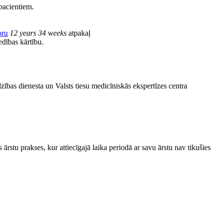
 pacientiem.
oru
12 years 34 weeks
atpakaļ
edības kārtību.
zības dienesta un Valsts tiesu medicīniskās ekspertīzes centra
ārstu prakses, kur attiecīgajā laika periodā ar savu ārstu nav tikušies