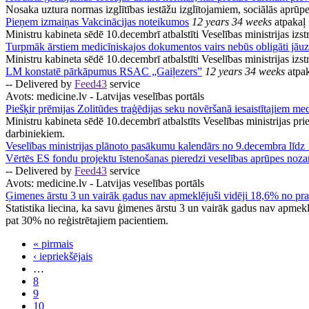
Nosaka uztura normas izglītības iestāžu izglītojamiem, sociālās aprūpes
Pieņem izmaiņas Vakcinācijas noteikumos
12 years 34 weeks
atpakaļ
Ministru kabineta sēdē 10.decembrī atbalstīti Veselības ministrijas izst
Turpmāk ārstiem medicīniskajos dokumentos vairs nebūs obligāti jāuzrā
Ministru kabineta sēdē 10.decembrī atbalstīti Veselības ministrijas iz
LM konstatē pārkāpumus RSAC „Gaiļezers”
12 years 34 weeks
atpak
-- Delivered by
Feed43
service
Avots:
medicine.lv - Latvijas veselības portāls
Piešķir prēmijas Zolitūdes traģēdijas seku novēršanā iesaistītajiem m
Ministru kabineta sēdē 10.decembrī atbalstīts Veselības ministrijas pr
darbiniekiem.
Veselības ministrijas plānoto pasākumu kalendārs no 9.decembra līd
Vērtēs ES fondu projektu īstenošanas pieredzi veselības aprūpes noza
-- Delivered by
Feed43
service
Avots:
medicine.lv - Latvijas veselības portāls
Ģimenes ārstu 3 un vairāk gadus nav apmeklējuši vidēji 18,6% no prak
Statistika liecina, ka savu ģimenes ārstu 3 un vairāk gadus nav apmeklēj
pat 30% no reģistrētajiem pacientiem.
« pirmais
‹ iepriekšējais
…
8
9
10