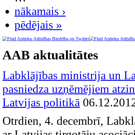
nākamais ›
pēdējais »
AAB aktualitātes
Labklājības ministrija un La
pasniedza uzņēmējiem atzin
Latvijas politikā
06.12.201
Otrdien, 4. decembrī, Labkl
ar Latvijas tirgotāju asociā