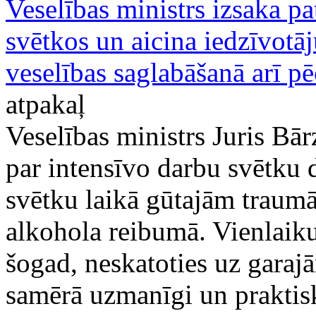
Veselības ministrs izsaka p
svētkos un aicina iedzīvotāj
veselības saglabāšanā arī p
atpakaļ
Veselības ministrs Juris Bā
par intensīvo darbu svētku 
svētku laikā gūtajām traumā
alkohola reibumā. Vienlaiku
šogad, neskatoties uz garajā
samērā uzmanīgi un praktiski