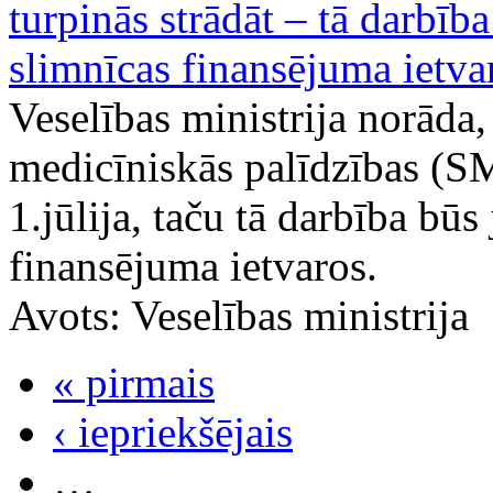
turpinās strādāt – tā darbīb
slimnīcas finansējuma ietva
Veselības ministrija norāda
medicīniskās palīdzības (SM
1.jūlija, taču tā darbība bū
finansējuma ietvaros.
Avots:
Veselības ministrija
« pirmais
‹ iepriekšējais
…