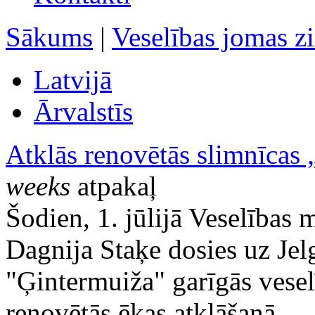
Sākums
|
Veselības jomas z
Latvijā
Ārvalstīs
Atklās renovētās slimnīcas 
weeks
atpakaļ
Šodien, 1. jūlijā Veselības 
Dagnija Staķe dosies uz Jelg
"Ģintermuiža" garīgās vesel
renovētās ēkas atklāšanā.