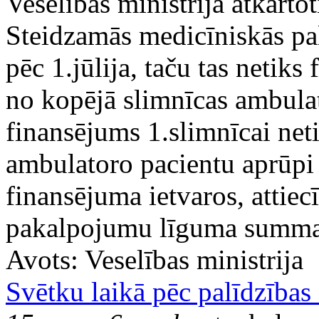
Veselības ministrija atkārto
Steidzamās medicīniskās pal
pēc 1.jūlija, taču tas netiks
no kopējā slimnīcas ambula
finansējums 1.slimnīcai neti
ambulatoro pacientu aprūpi 
finansējuma ietvaros, attiec
pakalpojumu līguma summa
Avots:
Veselības ministrija
Svētku laikā pēc palīdzības