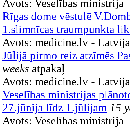
Avots:
Veselības ministrija
Rīgas dome vēstulē V.Dombr
1.slimnīcas traumpunkta lik
Avots:
medicine.lv - Latvij
Jūlijā pirmo reiz atzīmēs Pa
weeks
atpakaļ
Avots:
medicine.lv - Latvij
Veselības ministrijas plāno
27.jūnija līdz 1.jūlijam
15 y
Avots:
Veselības ministrija