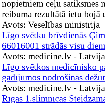
nopietniem ceļu satiksmes 
reibuma rezultātā ietu bojā c
Avots:
Veselības ministrija
Līgo svētku brīvdienās Ģime
66016001 strādās visu dien
Avots:
medicine.lv - Latvij
Līgo svētkos medicīnisko p
gadījumos nodrošinās dežūr
Avots:
medicine.lv - Latvij
Rīgas 1.slimnīcas Steidzam