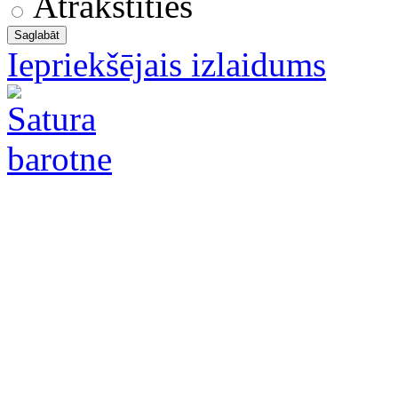
Atrakstīties
Iepriekšējais izlaidums