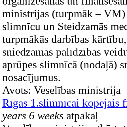
organizēšanas un finansēšana
ministrijas (turpmāk – VM) 
slimnīcu un Steidzamās med
turpmākās darbības kārtību,
sniedzamās palīdzības veidu
aprūpes slimnīcā (nodaļā) 
nosacījumus.
Avots:
Veselības ministrija
Rīgas 1.slimnīcai kopējais 
years 6 weeks
atpakaļ