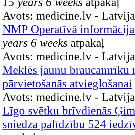
15 years 6 weeks
atpakaļ
Avots:
medicine.lv - Latvij
NMP Operatīvā informācija 
years 6 weeks
atpakaļ
Avots:
medicine.lv - Latvij
Meklēs jaunu braucamrīku ri
pārvietošanās atvieglošanai
Avots:
medicine.lv - Latvij
Līgo svētku brīvdienās Ģime
sniedza palīdzību 524 iedzī