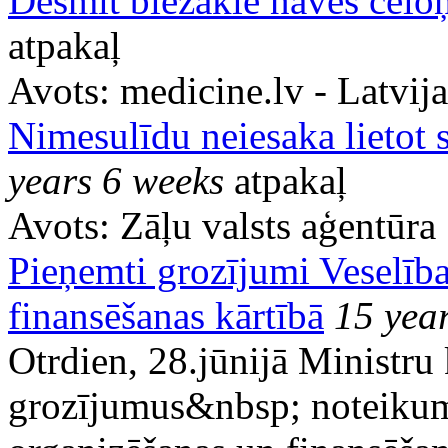
Desmit biežākie nāves cēloņ
atpakaļ
Avots:
medicine.lv - Latvij
Nimesulīdu neiesaka lietot s
years 6 weeks
atpakaļ
Avots:
Zāļu valsts aģentūra
Pieņemti grozījumi Veselīb
finansēšanas kārtībā
15 yea
Otrdien, 28.jūnijā Ministru
grozījumus&nbsp; noteikum