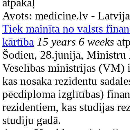
atpakaļ
Avots:
medicine.lv - Latvij
Tiek mainīta no valsts finan
kārtība
15 years 6 weeks
atp
Šodien, 28.jūnijā, Ministru 
Veselības ministrijas (VM) 
kas nosaka rezidentu sadales
pēcdiploma izglītības) fina
rezidentiem, kas studijas r
studiju gadā.