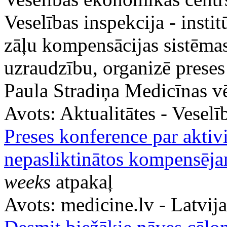
Veselības inspekcija - instit
zāļu kompensācijas sistēma
uzraudzību, organizē preses 
Paula Stradiņa Medicīnas v
Avots:
Aktualitātes - Vesel
Preses konference par aktivi
nepasliktinātos kompensēja
weeks
atpakaļ
Avots:
medicine.lv - Latvij