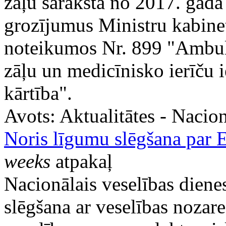
zāļu sarakstā no 2017. gada
grozījumus Ministru kabine
noteikumos Nr. 899 "Ambula
zāļu un medicīnisko ierīču
kārtība".
Avots:
Aktualitātes - Nacion
Noris līgumu slēgšana par E
weeks
atpakaļ
Nacionālais veselības diene
slēgšana ar veselības nozare