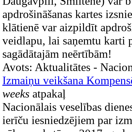
Daugavpilī, Smiltenē) var b
apdrošināšanas kartes izsni
klātienē var aizpildīt apdro
veidlapu, lai saņemtu karti 
sagādātajām neērtībām!
Avots:
Aktualitātes - Nacion
Izmaiņu veikšana Kompensē
weeks
atpakaļ
Nacionālais veselības diene
ierīču iesniedzējiem par 