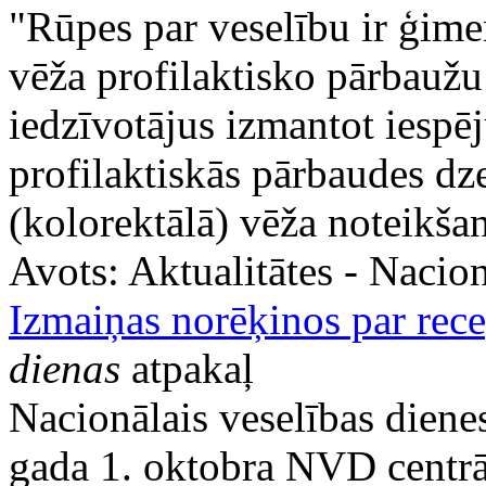
"Rūpes par veselību ir ģime
vēža profilaktisko pārbaužu 
iedzīvotājus izmantot iespē
profilaktiskās pārbaudes dz
(kolorektālā) vēža noteikšan
Avots:
Aktualitātes - Nacion
Izmaiņas norēķinos par rece
dienas
atpakaļ
Nacionālais veselības dien
gada 1. oktobra NVD centrāla