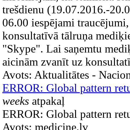
trešdienu (19.07.2016.-20.0
06.00 iespējami traucējumi,
konsultatīvā tālruņa mediķ
"Skype". Lai saņemtu mediķ
aicinām zvanīt uz konsulta
Avots:
Aktualitātes - Nacion
ERROR: Global pattern retu
weeks
atpakaļ
ERROR: Global pattern retu
Avots:
medicine.lv