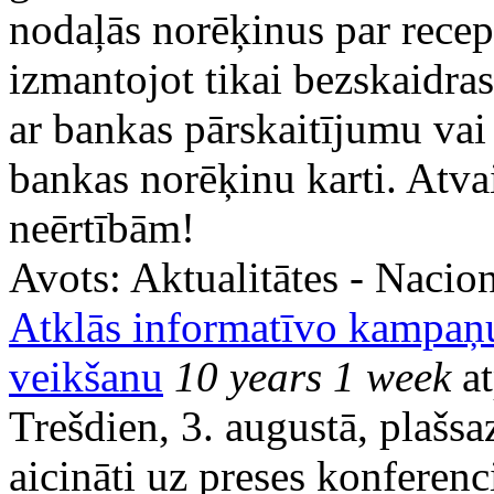
nodaļās norēķinus par recep
izmantojot tikai bezskaidr
ar bankas pārskaitījumu va
bankas norēķinu karti. Atv
neērtībām!
Avots:
Aktualitātes - Nacion
Atklās informatīvo kampaņu
veikšanu
10 years 1 week
at
Trešdien, 3. augustā, plašsaz
aicināti uz preses konferenc