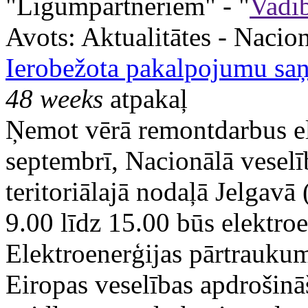
"Līgumpartneriem" - "
Vadīb
Avots:
Aktualitātes - Nacion
Ierobežota pakalpojumu sa
48 weeks
atpakaļ
Ņemot vērā remontdarbus ele
septembrī, Nacionālā vesel
teritoriālajā nodaļā Jelgavā
9.00 līdz 15.00 būs elektro
Elektroenerģijas pārtraukuma
Eiropas veselības apdrošinā