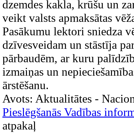
dzemdes kakla, krūšu un zar
veikt valsts apmaksātas vēž
Pasākumu lektori sniedza v
dzīvesveidam un stāstīja pa
pārbaudēm, ar kuru palīdzīb
izmaiņas un nepieciešamība
ārstēšanu.
Avots:
Aktualitātes - Nacion
Pieslēgšanās Vadības inform
atpakaļ