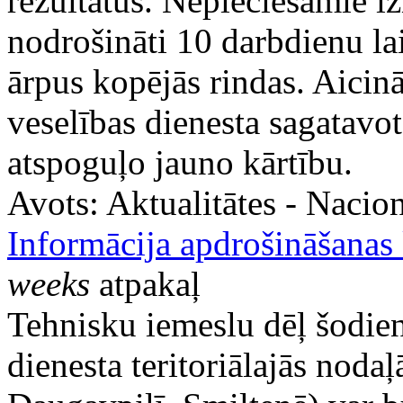
rezultātus. Nepieciešamie i
nodrošināti 10 darbdienu la
ārpus kopējās rindas. Aicin
veselības dienesta sagatavot
atspoguļo jauno kārtību.
Avots:
Aktualitātes - Nacion
Informācija apdrošināšanas
weeks
atpakaļ
Tehnisku iemeslu dēļ šodien
dienesta teritoriālajās noda