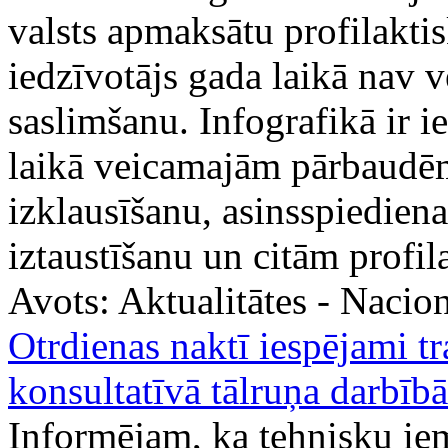
valsts apmaksātu profilaktis
iedzīvotājs gada laikā nav vē
saslimšanu. Infografikā ir i
laikā veicamajām pārbaudēm
izklausīšanu, asinsspiedien
iztaustīšanu un citām prof
Avots:
Aktualitātes - Nacion
Otrdienas naktī iespējami t
konsultatīvā tālruņa darbībā
Informējam, ka tehnisku iem