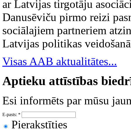
ar Latvijas tirgotāju asociā
Danusēviču pirmo reizi pa
sociālajiem partneriem atzi
Latvijas politikas veidošanā
Visas AAB aktualitātes...
Aptieku attīstības bied
Esi informēts par mūsu ja
E-pasts:
*
Pierakstīties