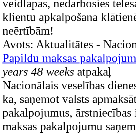
veidlapas, nedarbosies teles
klientu apkalpošana klātien
neērtībām!
Avots:
Aktualitātes - Nacion
Papildu maksas pakalpojum
years 48 weeks
atpakaļ
Nacionālais veselības diene
ka, saņemot valsts apmaksāt
pakalpojumus, ārstniecības 
maksas pakalpojumu saņemš