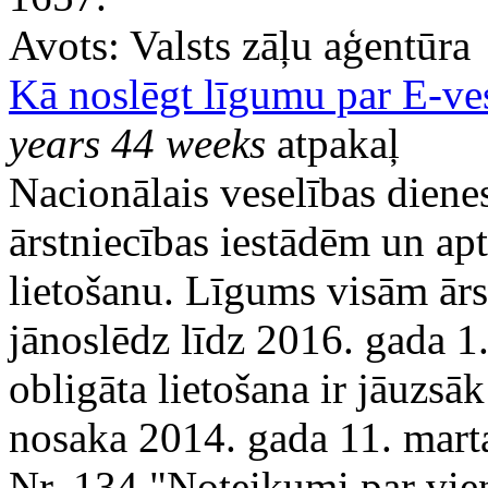
Avots:
Valsts zāļu aģentūra
Kā noslēgt līgumu par E-ves
years 44 weeks
atpakaļ
Nacionālais veselības diene
ārstniecības iestādēm un ap
lietošanu. Līgums visām ārs
jānoslēdz līdz 2016. gada 1
obligāta lietošana ir jāuzs
nosaka 2014. gada 11. mart
Nr. 134 "Noteikumi par vie