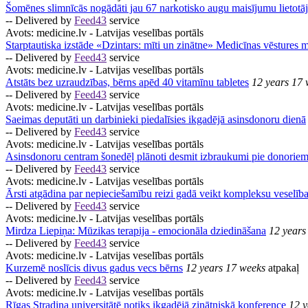
Šomēnes slimnīcās nogādāti jau 67 narkotisko augu maisījumu lietotāj
-- Delivered by
Feed43
service
Avots:
medicine.lv - Latvijas veselības portāls
Starptautiska izstāde «Dzintars: mīti un zinātne» Medicīnas vēstures 
-- Delivered by
Feed43
service
Avots:
medicine.lv - Latvijas veselības portāls
Atstāts bez uzraudzības, bērns apēd 40 vitamīnu tabletes
12 years 17 
-- Delivered by
Feed43
service
Avots:
medicine.lv - Latvijas veselības portāls
Saeimas deputāti un darbinieki piedalīsies ikgadējā asinsdonoru dienā
-- Delivered by
Feed43
service
Avots:
medicine.lv - Latvijas veselības portāls
Asinsdonoru centram šonedēļ plānoti desmit izbraukumi pie donorie
-- Delivered by
Feed43
service
Avots:
medicine.lv - Latvijas veselības portāls
Ārsti atgādina par nepieciešamību reizi gadā veikt kompleksu veselīb
-- Delivered by
Feed43
service
Avots:
medicine.lv - Latvijas veselības portāls
Mirdza Liepiņa: Mūzikas terapija - emocionāla dziedināšana
12 years
-- Delivered by
Feed43
service
Avots:
medicine.lv - Latvijas veselības portāls
Kurzemē noslīcis divus gadus vecs bērns
12 years 17 weeks
atpakaļ
-- Delivered by
Feed43
service
Avots:
medicine.lv - Latvijas veselības portāls
Rīgas Stradiņa universitātē notiks ikgadējā zinātniskā konference
12 y