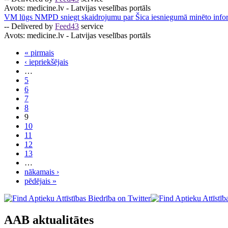
Avots:
medicine.lv - Latvijas veselības portāls
VM lūgs NMPD sniegt skaidrojumu par Šica iesniegumā minēto info
-- Delivered by
Feed43
service
Avots:
medicine.lv - Latvijas veselības portāls
« pirmais
‹ iepriekšējais
…
5
6
7
8
9
10
11
12
13
…
nākamais ›
pēdējais »
AAB aktualitātes