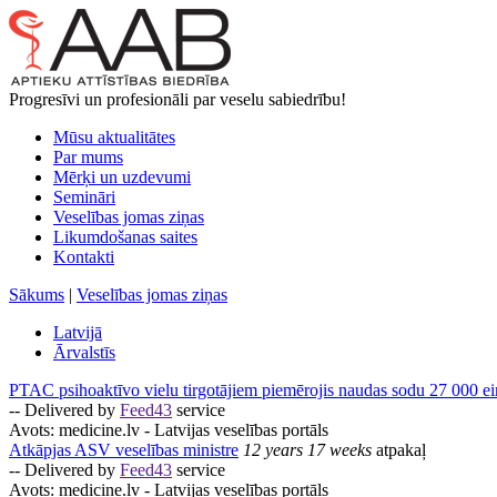
Progresīvi un profesionāli par veselu sabiedrību!
Mūsu aktualitātes
Par mums
Mērķi un uzdevumi
Semināri
Veselības jomas ziņas
Likumdošanas saites
Kontakti
Sākums
|
Veselības jomas ziņas
Latvijā
Ārvalstīs
PTAC psihoaktīvo vielu tirgotājiem piemērojis naudas sodu 27 000 e
-- Delivered by
Feed43
service
Avots:
medicine.lv - Latvijas veselības portāls
Atkāpjas ASV veselības ministre
12 years 17 weeks
atpakaļ
-- Delivered by
Feed43
service
Avots:
medicine.lv - Latvijas veselības portāls