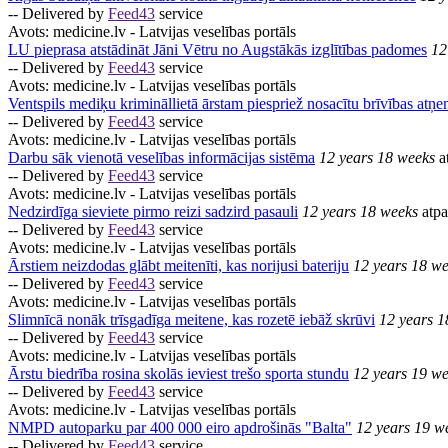
-- Delivered by
Feed43
service
Avots:
medicine.lv - Latvijas veselības portāls
LU pieprasa atstādināt Jāni Vētru no Augstākās izglītības padomes
12
-- Delivered by
Feed43
service
Avots:
medicine.lv - Latvijas veselības portāls
Ventspils mediķu krimināllietā ārstam piespriež nosacītu brīvības atņ
-- Delivered by
Feed43
service
Avots:
medicine.lv - Latvijas veselības portāls
Darbu sāk vienotā veselības informācijas sistēma
12 years 18 weeks
a
-- Delivered by
Feed43
service
Avots:
medicine.lv - Latvijas veselības portāls
Nedzirdīga sieviete pirmo reizi sadzird pasauli
12 years 18 weeks
atpa
-- Delivered by
Feed43
service
Avots:
medicine.lv - Latvijas veselības portāls
Ārstiem neizdodas glābt meitenīti, kas norijusi bateriju
12 years 18 w
-- Delivered by
Feed43
service
Avots:
medicine.lv - Latvijas veselības portāls
Slimnīcā nonāk trīsgadīga meitene, kas rozetē iebāž skrūvi
12 years 1
-- Delivered by
Feed43
service
Avots:
medicine.lv - Latvijas veselības portāls
Ārstu biedrība rosina skolās ieviest trešo sporta stundu
12 years 19 w
-- Delivered by
Feed43
service
Avots:
medicine.lv - Latvijas veselības portāls
NMPD autoparku par 400 000 eiro apdrošinās "Balta"
12 years 19 w
-- Delivered by
Feed43
service