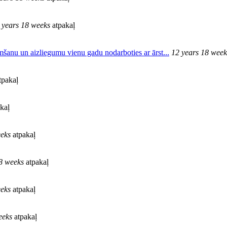
 years 18 weeks
atpakaļ
emšanu un aizliegumu vienu gadu nodarboties ar ārst...
12 years 18 week
tpakaļ
kaļ
eeks
atpakaļ
8 weeks
atpakaļ
eeks
atpakaļ
eeks
atpakaļ