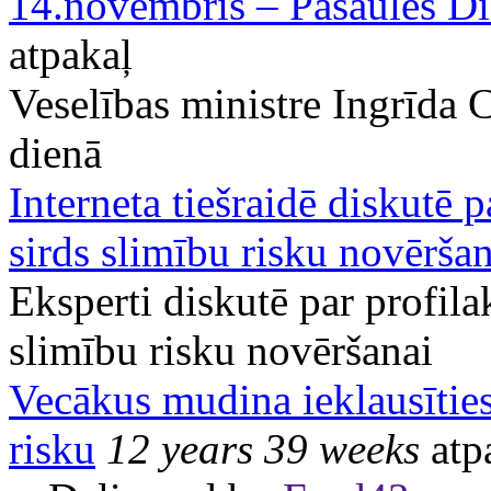
14.novembris – Pasaules Di
atpakaļ
Veselības ministre Ingrīda 
dienā
Interneta tiešraidē diskutē
sirds slimību risku novēršan
Eksperti diskutē par profil
slimību risku novēršanai
Vecākus mudina ieklausīties
risku
12 years 39 weeks
atp