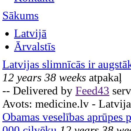
Sākums
Latvijā
Ārvalstīs
Latvijas slimnīcās ir augstā
12 years 38 weeks
atpakaļ
-- Delivered by
Feed43
serv
Avots:
medicine.lv - Latvija
Obamas veselības aprūpes pl
000 cilvēku
12 years 38 we