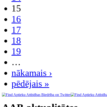
15
16
17
18
19
…
nākamais ›
pēdējais »