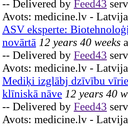
-- Delivered by
Feed43
serv
Avots:
medicine.lv - Latvija
ASV eksperte: Biotehnoloģij
novārtā
12 years 40 weeks
a
-- Delivered by
Feed43
serv
Avots:
medicine.lv - Latvija
Mediķi izglābj dzīvību vīrie
klīniskā nāve
12 years 40 w
-- Delivered by
Feed43
serv
Avots:
medicine.lv - Latvija