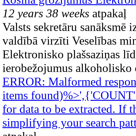
12 years 38 weeks
atpakaļ
Valsts sekretāru sanāksmē iz
valdībā virzīti Veselības min
Elektronisko plašsaziņas lī
ierobežojumus alkoholisko 
ERROR: Malformed respo
items found)%>',{'COUNT' 
for data to be extracted. If 
simplifying your search pat