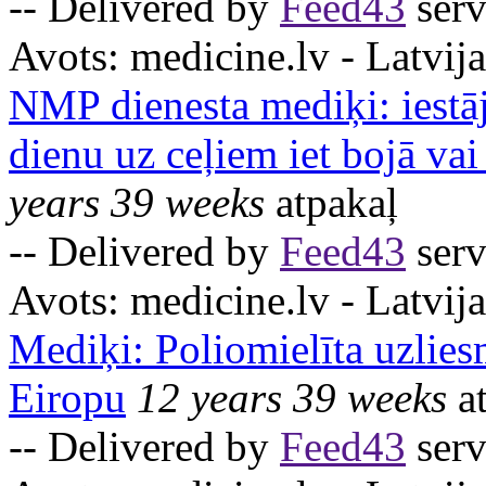
-- Delivered by
Feed43
serv
Avots:
medicine.lv - Latvija
NMP dienesta mediķi: iestā
dienu uz ceļiem iet bojā vai
years 39 weeks
atpakaļ
-- Delivered by
Feed43
serv
Avots:
medicine.lv - Latvija
Mediķi: Poliomielīta uzlies
Eiropu
12 years 39 weeks
at
-- Delivered by
Feed43
serv