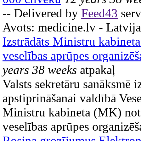
-- Delivered by
Feed43
serv
Avots:
medicine.lv - Latvija
Izstrādāts Ministru kabinet
veselības aprūpes organizēš
years 38 weeks
atpakaļ
Valsts sekretāru sanāksmē izs
apstiprināšanai valdībā Vesel
Ministru kabineta (MK) not
veselības aprūpes organizēš
Rosina grozījumus Elektron