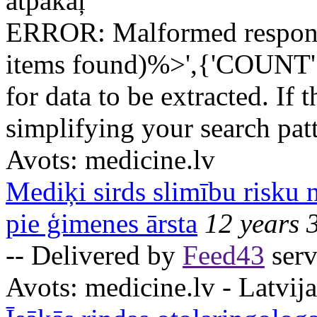
atpakaļ
ERROR: Malformed respo
items found)%>',{'COUNT' 
for data to be extracted. If 
simplifying your search pat
Avots:
medicine.lv
Mediķi sirds slimību risku 
pie ģimenes ārsta
12 years 
-- Delivered by
Feed43
serv
Avots:
medicine.lv - Latvija