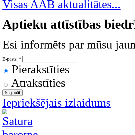
Visas AAB aktualitātes...
Aptieku attīstības bied
Esi informēts par mūsu ja
E-pasts:
*
Pierakstīties
Atrakstīties
Iepriekšējais izlaidums