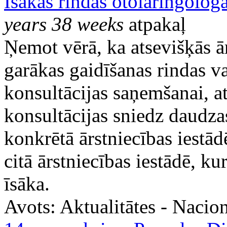
Īsākās rindas otolaringolog
years 38 weeks
atpakaļ
Ņemot vērā, ka atsevišķās ār
garākas gaidīšanas rindas va
konsultācijas saņemšanai, a
konsultācijas sniedz daudzas
konkrētā ārstniecības iestādē
citā ārstniecības iestādē, ku
īsāka.
Avots:
Aktualitātes - Nacion