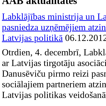
AAB aktualitātes
Labklājības ministrija un La
pasniedza uzņēmējiem atzin
Latvijas politikā
06.12.201
Otrdien, 4. decembrī, Labkl
ar Latvijas tirgotāju asociā
Danusēviču pirmo reizi pa
sociālajiem partneriem atzi
Latvijas politikas veidošanā