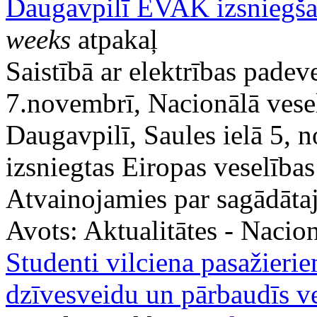
Daugavpilī EVAK izsniegša
weeks
atpakaļ
Saistībā ar elektrības pade
7.novembrī, Nacionālā vesel
Daugavpilī, Saules ielā 5, n
izsniegtas Eiropas veselība
Atvainojamies par sagādāta
Avots:
Aktualitātes - Nacion
Studenti vilciena pasažierie
dzīvesveidu un pārbaudīs v