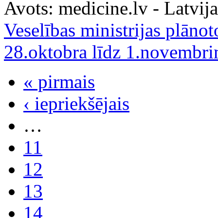
Avots:
medicine.lv - Latvija
Veselības ministrijas plāno
28.oktobra līdz 1.novembr
« pirmais
‹ iepriekšējais
…
11
12
13
14